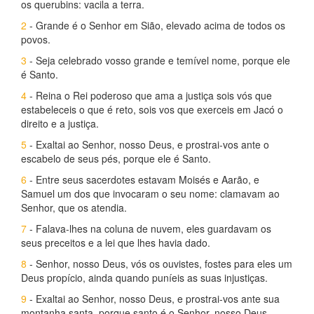
os querubins: vacila a terra.
2
- Grande é o Senhor em Sião, elevado acima de todos os
povos.
3
- Seja celebrado vosso grande e temível nome, porque ele
é Santo.
4
- Reina o Rei poderoso que ama a justiça sois vós que
estabeleceis o que é reto, sois vos que exerceis em Jacó o
direito e a justiça.
5
- Exaltai ao Senhor, nosso Deus, e prostrai-vos ante o
escabelo de seus pés, porque ele é Santo.
6
- Entre seus sacerdotes estavam Moisés e Aarão, e
Samuel um dos que invocaram o seu nome: clamavam ao
Senhor, que os atendia.
7
- Falava-lhes na coluna de nuvem, eles guardavam os
seus preceitos e a lei que lhes havia dado.
8
- Senhor, nosso Deus, vós os ouvistes, fostes para eles um
Deus propício, ainda quando puníeis as suas injustiças.
9
- Exaltai ao Senhor, nosso Deus, e prostrai-vos ante sua
montanha santa, porque santo é o Senhor, nosso Deus.