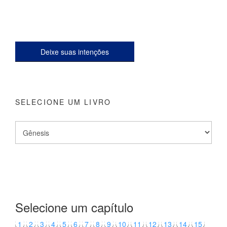
Deixe suas intenções
SELECIONE UM LIVRO
Selecione um capítulo
1
2
3
4
5
6
7
8
9
10
11
12
13
14
15