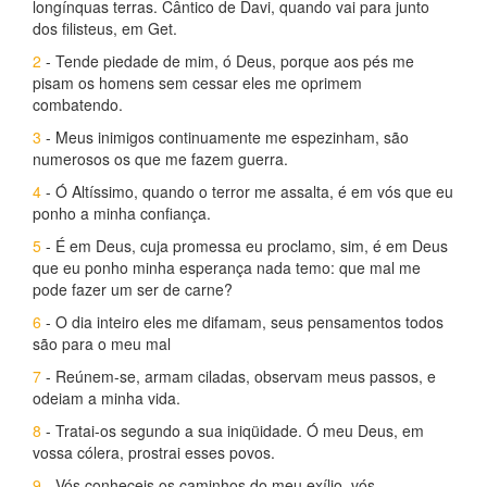
longínquas terras. Cântico de Davi, quando vai para junto
dos filisteus, em Get.
2
- Tende piedade de mim, ó Deus, porque aos pés me
pisam os homens sem cessar eles me oprimem
combatendo.
3
- Meus inimigos continuamente me espezinham, são
numerosos os que me fazem guerra.
4
- Ó Altíssimo, quando o terror me assalta, é em vós que eu
ponho a minha confiança.
5
- É em Deus, cuja promessa eu proclamo, sim, é em Deus
que eu ponho minha esperança nada temo: que mal me
pode fazer um ser de carne?
6
- O dia inteiro eles me difamam, seus pensamentos todos
são para o meu mal
7
- Reúnem-se, armam ciladas, observam meus passos, e
odeiam a minha vida.
8
- Tratai-os segundo a sua iniqüidade. Ó meu Deus, em
vossa cólera, prostrai esses povos.
9
- Vós conheceis os caminhos do meu exílio, vós