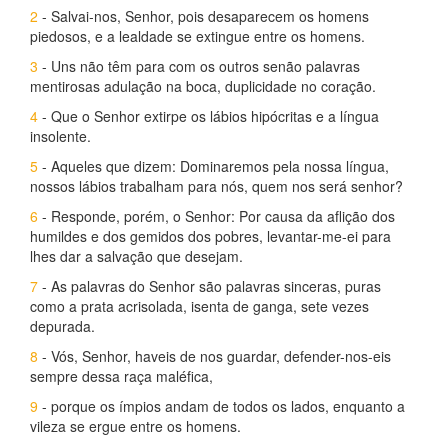
2
- Salvai-nos, Senhor, pois desaparecem os homens
piedosos, e a lealdade se extingue entre os homens.
3
- Uns não têm para com os outros senão palavras
mentirosas adulação na boca, duplicidade no coração.
4
- Que o Senhor extirpe os lábios hipócritas e a língua
insolente.
5
- Aqueles que dizem: Dominaremos pela nossa língua,
nossos lábios trabalham para nós, quem nos será senhor?
6
- Responde, porém, o Senhor: Por causa da aflição dos
humildes e dos gemidos dos pobres, levantar-me-ei para
lhes dar a salvação que desejam.
7
- As palavras do Senhor são palavras sinceras, puras
como a prata acrisolada, isenta de ganga, sete vezes
depurada.
8
- Vós, Senhor, haveis de nos guardar, defender-nos-eis
sempre dessa raça maléfica,
9
- porque os ímpios andam de todos os lados, enquanto a
vileza se ergue entre os homens.