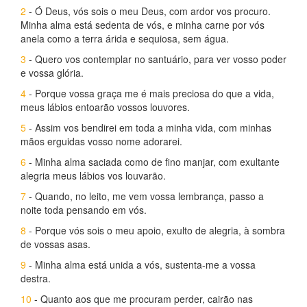
2
- Ó Deus, vós sois o meu Deus, com ardor vos procuro.
Minha alma está sedenta de vós, e minha carne por vós
anela como a terra árida e sequiosa, sem água.
3
- Quero vos contemplar no santuário, para ver vosso poder
e vossa glória.
4
- Porque vossa graça me é mais preciosa do que a vida,
meus lábios entoarão vossos louvores.
5
- Assim vos bendirei em toda a minha vida, com minhas
mãos erguidas vosso nome adorarei.
6
- Minha alma saciada como de fino manjar, com exultante
alegria meus lábios vos louvarão.
7
- Quando, no leito, me vem vossa lembrança, passo a
noite toda pensando em vós.
8
- Porque vós sois o meu apoio, exulto de alegria, à sombra
de vossas asas.
9
- Minha alma está unida a vós, sustenta-me a vossa
destra.
10
- Quanto aos que me procuram perder, cairão nas