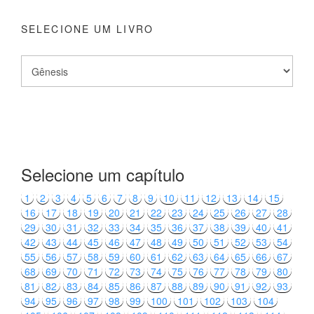
SELECIONE UM LIVRO
Selecione um capítulo
1
2
3
4
5
6
7
8
9
10
11
12
13
14
15
16
17
18
19
20
21
22
23
24
25
26
27
28
29
30
31
32
33
34
35
36
37
38
39
40
41
42
43
44
45
46
47
48
49
50
51
52
53
54
55
56
57
58
59
60
61
62
63
64
65
66
67
68
69
70
71
72
73
74
75
76
77
78
79
80
81
82
83
84
85
86
87
88
89
90
91
92
93
94
95
96
97
98
99
100
101
102
103
104