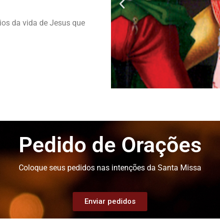
rios da vida de Jesus que
Misté
Dolor
Pedido de Orações
Terças e Sex
Coloque seus pedidos nas intenções da Santa Missa
Reze a
Enviar pedidos