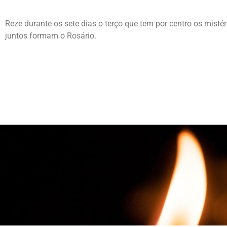
Reze durante os sete dias o terço que tem por centro os misté
juntos formam o Rosário.
Mistérios
Gozosos
Segundas e Sábados
Ver mais