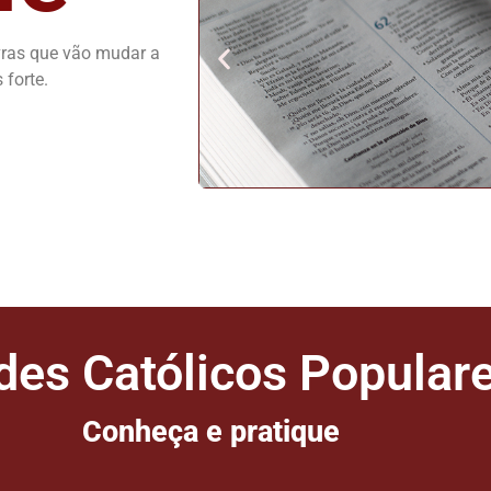
vras que vão mudar a
 forte.
Eis os nomes d
vieram para
des Católicos Popular
Conheça e pratique