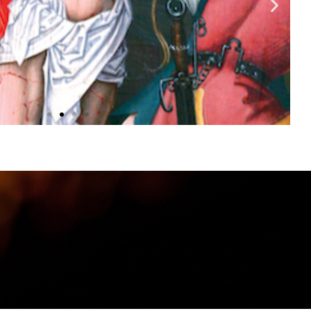
rios
osos
tas-Feiras
gora