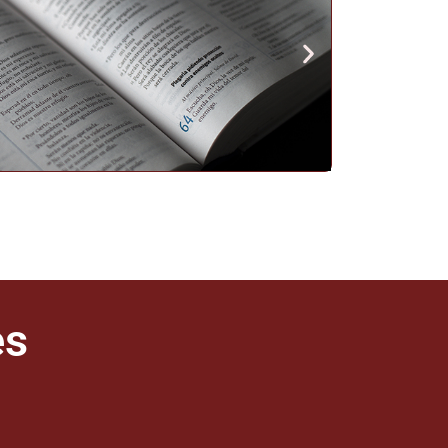
Êxodo
os filhos de Israel que
 o Egito com Jacó...
es
Ler