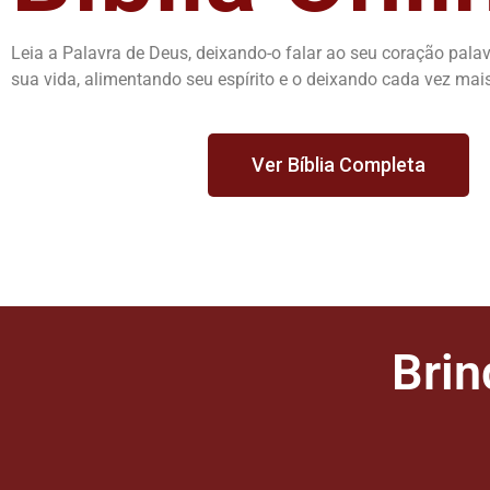
Leia a Palavra de Deus, deixando-o falar ao seu coração pala
sua vida, alimentando seu espírito e o deixando cada vez mais
Ver Bíblia Completa
Genesis
No princípio, Deus criou os
céus e a terra...
Brin
Ler