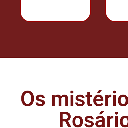
Os mistéri
Rosári