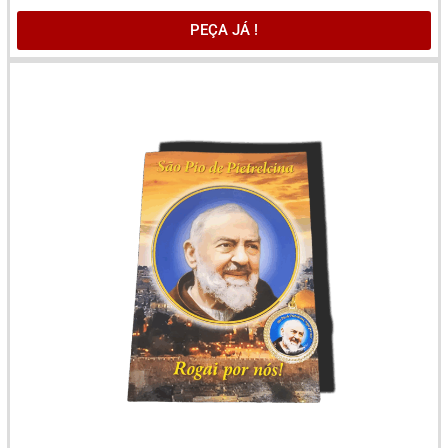
PEÇA JÁ !