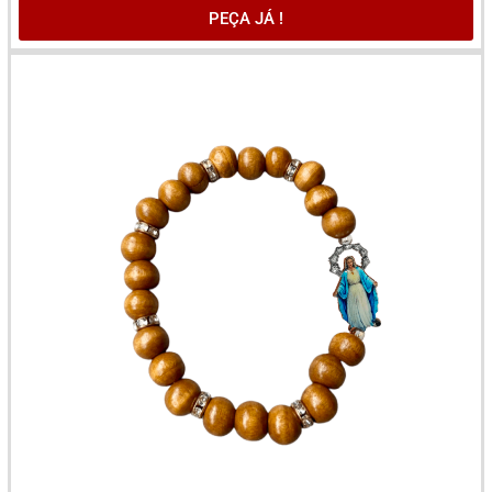
PEÇA JÁ !