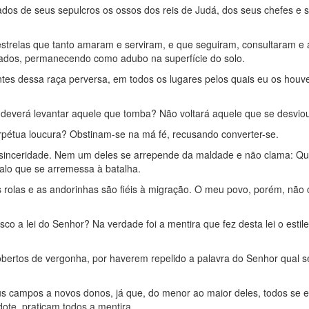
ados de seus sepulcros os ossos dos reis de Judá, dos seus chefes e 
 estrelas que tanto amaram e serviram, e que seguiram, consultaram e
rados, permanecendo como adubo na superfície do solo.
entes dessa raça perversa, em todos os lugares pelos quais eu os houv
se deverá levantar aquele que tomba? Não voltará aquele que se desvio
rpétua loucura? Obstinam-se na má fé, recusando converter-se.
 sinceridade. Nem um deles se arrepende da maldade e não clama: Que
lo que se arremessa à batalha.
s rolas e as andorinhas são fiéis à migração. O meu povo, porém, não
o a lei do Senhor? Na verdade foi a mentira que fez desta lei o estile
obertos de vergonha, por haverem repelido a palavra do Senhor qual s
eus campos a novos donos, já que, do menor ao maior deles, todos se 
ote, praticam todos a mentira.