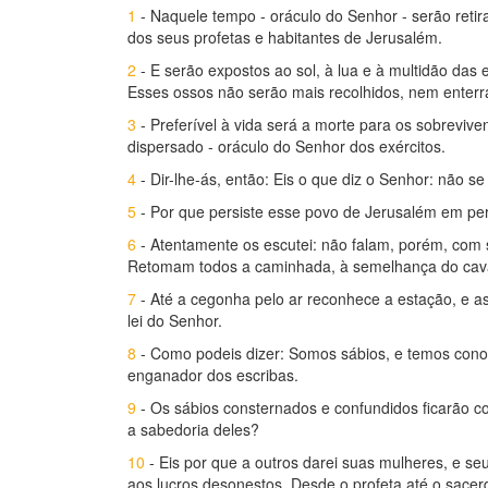
1
- Naquele tempo - oráculo do Senhor - serão retir
dos seus profetas e habitantes de Jerusalém.
2
- E serão expostos ao sol, à lua e à multidão das
Esses ossos não serão mais recolhidos, nem enter
3
- Preferível à vida será a morte para os sobreviv
dispersado - oráculo do Senhor dos exércitos.
4
- Dir-lhe-ás, então: Eis o que diz o Senhor: não 
5
- Por que persiste esse povo de Jerusalém em pe
6
- Atentamente os escutei: não falam, porém, com
Retomam todos a caminhada, à semelhança do cava
7
- Até a cegonha pelo ar reconhece a estação, e a
lei do Senhor.
8
- Como podeis dizer: Somos sábios, e temos conosc
enganador dos escribas.
9
- Os sábios consternados e confundidos ficarão c
a sabedoria deles?
10
- Eis por que a outros darei suas mulheres, e s
aos lucros desonestos. Desde o profeta até o sacerd