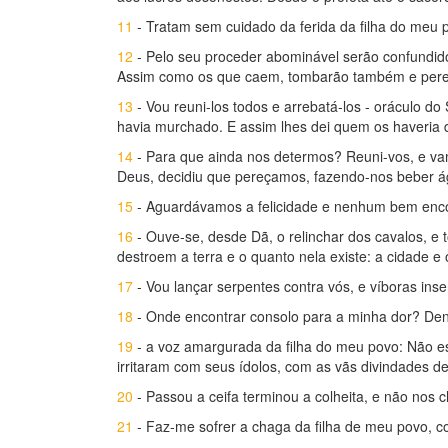
11
- Tratam sem cuidado da ferida da filha do meu p
12
- Pelo seu proceder abominável serão confundi
Assim como os que caem, tombarão também e perece
13
- Vou reuni-los todos e arrebatá-los - oráculo d
havia murchado. E assim lhes dei quem os haveria d
14
- Para que ainda nos determos? Reuni-vos, e va
Deus, decidiu que pereçamos, fazendo-nos beber á
15
- Aguardávamos a felicidade e nenhum bem enco
16
- Ouve-se, desde Dã, o relinchar dos cavalos, e 
destroem a terra e o quanto nela existe: a cidade e 
17
- Vou lançar serpentes contra vós, e víboras in
18
- Onde encontrar consolo para a minha dor? Den
19
- a voz amargurada da filha do meu povo: Não e
irritaram com seus ídolos, com as vãs divindades d
20
- Passou a ceifa terminou a colheita, e não nos c
21
- Faz-me sofrer a chaga da filha de meu povo, c