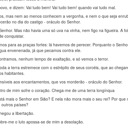
ovo, e dizem: Vai tudo bem! Vai tudo bem! quando vai tudo mal.
dos, mas nem ao menos conhecem a vergonha, e nem o que seja enrub
rão no dia do castigo - oráculo do Senhor.
o Senhor. Mas não havia uma só uva na vinha, nem figo na figueira. A f
e conquistar.
mos para as praças fortes: lá havemos de perecer. Porquanto o Senho
gua envenenada, já que pecamos contra ele.
ntramos, nenhum tempo de exaltação, e só vemos o terror.
toda a terra estremece com o estrépito de seus corcéis, que ao chega
os habitantes.
sensíveis aos encantamentos, que vos morderão - oráculo do Senhor.
tro de mim sofre o coração. Chega-me de uma terra longínqua
stá mais o Senhor em Sião? E nela não mora mais o seu rei? Por que
e outros países?
hegou a libertação.
obre-me o luto apossa-se de mim a desolação.