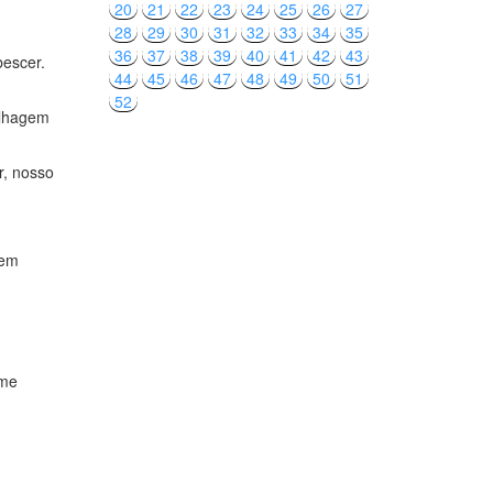
20
21
22
23
24
25
26
27
28
29
30
31
32
33
34
35
36
37
38
39
40
41
42
43
escer.
44
45
46
47
48
49
50
51
52
olhagem
r, nosso
rem
 me