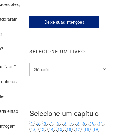
sacerdotes,
 adoraram.
Deixe suas intenções
er
u?
SELECIONE UM LIVRO
 fiz eu?
 conhece a
te
Selecione um capítulo
eria então
1
2
3
4
5
6
7
8
9
10
11
entregam
12
13
14
15
16
17
18
19