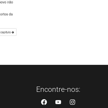
povo não
ortos da
 capítulo
Encontre-nos: