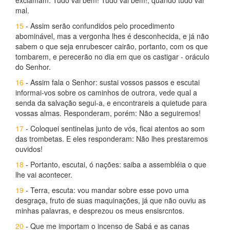
exclamam: Tudo vai bem! Tudo vai bem!, quando tudo vai
mal.
15
- Assim serão confundidos pelo procedimento
abominável, mas a vergonha lhes é desconhecida, e já não
sabem o que seja enrubescer cairão, portanto, com os que
tombarem, e perecerão no dia em que os castigar - oráculo
do Senhor.
16
- Assim fala o Senhor: sustai vossos passos e escutai
informai-vos sobre os caminhos de outrora, vede qual a
senda da salvação segui-a, e encontrareis a quietude para
vossas almas. Responderam, porém: Não a seguiremos!
17
- Coloquei sentinelas junto de vós, ficai atentos ao som
das trombetas. E eles responderam: Não lhes prestaremos
ouvidos!
18
- Portanto, escutai, ó nações: saiba a assembléia o que
lhe vai acontecer.
19
- Terra, escuta: vou mandar sobre esse povo uma
desgraça, fruto de suas maquinações, já que não ouviu as
minhas palavras, e desprezou os meus ensisrcntos.
20
- Que me importam o incenso de Sabá e as canas