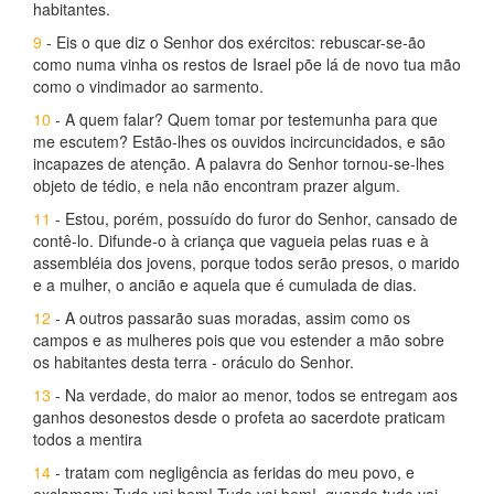
habitantes.
9
- Eis o que diz o Senhor dos exércitos: rebuscar-se-ão
como numa vinha os restos de Israel põe lá de novo tua mão
como o vindimador ao sarmento.
10
- A quem falar? Quem tomar por testemunha para que
me escutem? Estão-lhes os ouvidos incircuncidados, e são
incapazes de atenção. A palavra do Senhor tornou-se-lhes
objeto de tédio, e nela não encontram prazer algum.
11
- Estou, porém, possuído do furor do Senhor, cansado de
contê-lo. Difunde-o à criança que vagueia pelas ruas e à
assembléia dos jovens, porque todos serão presos, o marido
e a mulher, o ancião e aquela que é cumulada de dias.
12
- A outros passarão suas moradas, assim como os
campos e as mulheres pois que vou estender a mão sobre
os habitantes desta terra - oráculo do Senhor.
13
- Na verdade, do maior ao menor, todos se entregam aos
ganhos desonestos desde o profeta ao sacerdote praticam
todos a mentira
14
- tratam com negligência as feridas do meu povo, e