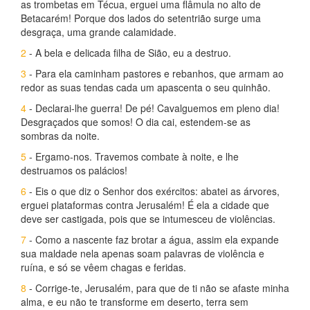
as trombetas em Técua, erguei uma flâmula no alto de
Betacarém! Porque dos lados do setentrião surge uma
desgraça, uma grande calamidade.
2
- A bela e delicada filha de Sião, eu a destruo.
3
- Para ela caminham pastores e rebanhos, que armam ao
redor as suas tendas cada um apascenta o seu quinhão.
4
- Declarai-lhe guerra! De pé! Cavalguemos em pleno dia!
Desgraçados que somos! O dia cai, estendem-se as
sombras da noite.
5
- Ergamo-nos. Travemos combate à noite, e lhe
destruamos os palácios!
6
- Eis o que diz o Senhor dos exércitos: abatei as árvores,
erguei plataformas contra Jerusalém! É ela a cidade que
deve ser castigada, pois que se intumesceu de violências.
7
- Como a nascente faz brotar a água, assim ela expande
sua maldade nela apenas soam palavras de violência e
ruína, e só se vêem chagas e feridas.
8
- Corrige-te, Jerusalém, para que de ti não se afaste minha
alma, e eu não te transforme em deserto, terra sem