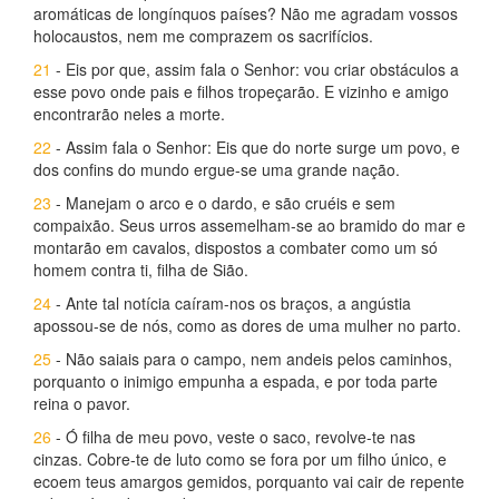
aromáticas de longínquos países? Não me agradam vossos
holocaustos, nem me comprazem os sacrifícios.
21
- Eis por que, assim fala o Senhor: vou criar obstáculos a
esse povo onde pais e filhos tropeçarão. E vizinho e amigo
encontrarão neles a morte.
22
- Assim fala o Senhor: Eis que do norte surge um povo, e
dos confins do mundo ergue-se uma grande nação.
23
- Manejam o arco e o dardo, e são cruéis e sem
compaixão. Seus urros assemelham-se ao bramido do mar e
montarão em cavalos, dispostos a combater como um só
homem contra ti, filha de Sião.
24
- Ante tal notícia caíram-nos os braços, a angústia
apossou-se de nós, como as dores de uma mulher no parto.
25
- Não saiais para o campo, nem andeis pelos caminhos,
porquanto o inimigo empunha a espada, e por toda parte
reina o pavor.
26
- Ó filha de meu povo, veste o saco, revolve-te nas
cinzas. Cobre-te de luto como se fora por um filho único, e
ecoem teus amargos gemidos, porquanto vai cair de repente