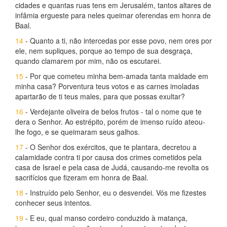
cidades e quantas ruas tens em Jerusalém, tantos altares de
infâmia ergueste para neles queimar oferendas em honra de
Baal.
14
- Quanto a ti, não intercedas por esse povo, nem ores por
ele, nem supliques, porque ao tempo de sua desgraça,
quando clamarem por mim, não os escutarei.
15
- Por que cometeu minha bem-amada tanta maldade em
minha casa? Porventura teus votos e as carnes imoladas
apartarão de ti teus males, para que possas exultar?
16
- Verdejante oliveira de belos frutos - tal o nome que te
dera o Senhor. Ao estrépito, porém de imenso ruído ateou-
lhe fogo, e se queimaram seus galhos.
17
- O Senhor dos exércitos, que te plantara, decretou a
calamidade contra ti por causa dos crimes cometidos pela
casa de Israel e pela casa de Judá, causando-me revolta os
sacrifícios que fizeram em honra de Baal.
18
- Instruído pelo Senhor, eu o desvendei. Vós me fizestes
conhecer seus intentos.
19
- E eu, qual manso cordeiro conduzido à matança,