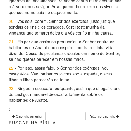
ignorava as maquinações tramadas contra mim: destruamos
a árvore em seu vigor. Arranquemo-la da terra dos vivos, e
que seu nome caia no esquecimento.
20
- Vós sois, porém, Senhor dos exércitos, justo juiz que
sondais os rins e os corações. Serei testemunha da
vingança que tomarei deles e a vós confio minha causa.
21
- Eis por que assim se pronunciou o Senhor contra os
habitantes de Anatot que conspiram contra a minha vida,
dizendo: Cessa de proclamar oráculos em nome do Senhor,
se não queres perecer em nossas mãos.
22
- Por isso, assim falou o Senhor dos exércitos: Vou
castigá-los. Vão tombar os jovens sob a espada, e seus
filhos e filhas perecerão de fome.
23
- Ninguém escapará, porquanto, assim que chegar o ano
do castigo, mandarei desabar a tormenta sobre os
habitantes de Anatot.
;
Capítulo anterior
Próximo capítulo
BUSCAR NA BÍBLIA