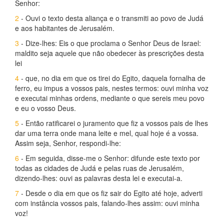
Senhor:
2
- Ouvi o texto desta aliança e o transmiti ao povo de Judá
e aos habitantes de Jerusalém.
3
- Dize-lhes: Eis o que proclama o Senhor Deus de Israel:
maldito seja aquele que não obedecer às prescrições desta
lei
4
- que, no dia em que os tirei do Egito, daquela fornalha de
ferro, eu impus a vossos pais, nestes termos: ouvi minha voz
e executai minhas ordens, mediante o que sereis meu povo
e eu o vosso Deus.
5
- Então ratificarei o juramento que fiz a vossos pais de lhes
dar uma terra onde mana leite e mel, qual hoje é a vossa.
Assim seja, Senhor, respondi-lhe:
6
- Em seguida, disse-me o Senhor: difunde este texto por
todas as cidades de Judá e pelas ruas de Jerusalém,
dizendo-lhes: ouvi as palavras desta lei e executai-a.
7
- Desde o dia em que os fiz sair do Egito até hoje, adverti
com instância vossos pais, falando-lhes assim: ouvi minha
voz!