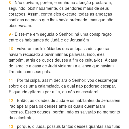
8
- Não ouviram, porém, e nenhuma atenção prestaram,
seguindo, obstinadamente, os pendores maus de seus
corações. Assim, contra eles executei todas as ameaças
contidas no pacto que lhes havia ordenado, mas que não
observavam.
9
- Disse-me em seguida o Senhor: há uma conspiração
entre os habitantes de Judá e de Jerusalém
10
- volveram às iniqüidades dos antepassados que se
haviam recusado a ouvir minhas palavras, indo, eles
também, atrás de outros deuses a fim de cultuá-los. A casa
de Israel e a casa de Judá violaram a aliança que haviam
firmado com seus pais.
11
- Por tal culpa, assim declara o Senhor: vou descarregar
sobre eles uma calamidade, da qual não poderão escapar.
E, quando gritarem por mim, eu não os escutarei.
12
- Então, as cidades de Judá e os habitantes de Jerusalém
irão apelar para os deuses ante os quais queimaram
incenso. Esses deuses, porém, não os salvarão no momento
da catástrofe,
13
- porque, ó Judá, possuis tantos deuses quantas são tuas