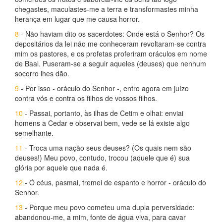
chegastes, maculastes-me a terra e transformastes minha
herança em lugar que me causa horror.
8
- Não haviam dito os sacerdotes: Onde está o Senhor? Os
depositários da lei não me conheceram revoltaram-se contra
mim os pastores, e os profetas proferiram oráculos em nome
de Baal. Puseram-se a seguir aqueles (deuses) que nenhum
socorro lhes dão.
9
- Por isso - oráculo do Senhor -, entro agora em juízo
contra vós e contra os filhos de vossos filhos.
10
- Passai, portanto, às ilhas de Cetim e olhai: enviai
homens a Cedar e observai bem, vede se lá existe algo
semelhante.
11
- Troca uma nação seus deuses? (Os quais nem são
deuses!) Meu povo, contudo, trocou (aquele que é) sua
glória por aquele que nada é.
12
- Ó céus, pasmai, tremei de espanto e horror - oráculo do
Senhor.
13
- Porque meu povo cometeu uma dupla perversidade:
abandonou-me, a mim, fonte de água viva, para cavar