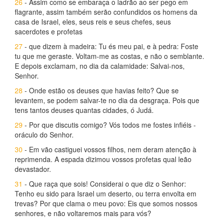
26
- Assim como se embaraça o ladrão ao ser pego em
flagrante, assim também serão confundidos os homens da
casa de Israel, eles, seus reis e seus chefes, seus
sacerdotes e profetas
27
- que dizem à madeira: Tu és meu pai, e à pedra: Foste
tu que me geraste. Voltam-me as costas, e não o semblante.
E depois exclamam, no dia da calamidade: Salvai-nos,
Senhor.
28
- Onde estão os deuses que havias feito? Que se
levantem, se podem salvar-te no dia da desgraça. Pois que
tens tantos deuses quantas cidades, ó Judá.
29
- Por que discutis comigo? Vós todos me fostes infiéis -
oráculo do Senhor.
30
- Em vão castiguei vossos filhos, nem deram atenção à
reprimenda. A espada dizimou vossos profetas qual leão
devastador.
31
- Que raça que sois! Considerai o que diz o Senhor:
Tenho eu sido para Israel um deserto, ou terra envolta em
trevas? Por que clama o meu povo: Eis que somos nossos
senhores, e não voltaremos mais para vós?