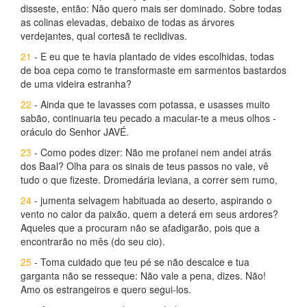
disseste, então: Não quero mais ser dominado. Sobre todas
as colinas elevadas, debaixo de todas as árvores
verdejantes, qual cortesã te reclidivas.
21
- E eu que te havia plantado de vides escolhidas, todas
de boa cepa como te transformaste em sarmentos bastardos
de uma videira estranha?
22
- Ainda que te lavasses com potassa, e usasses muito
sabão, continuaria teu pecado a macular-te a meus olhos -
oráculo do Senhor JAVÉ.
23
- Como podes dizer: Não me profanei nem andei atrás
dos Baal? Olha para os sinais de teus passos no vale, vê
tudo o que fizeste. Dromedária leviana, a correr sem rumo,
24
- jumenta selvagem habituada ao deserto, aspirando o
vento no calor da paixão, quem a deterá em seus ardores?
Aqueles que a procuram não se afadigarão, pois que a
encontrarão no mês (do seu cio).
25
- Toma cuidado que teu pé se não descalce e tua
garganta não se resseque: Não vale a pena, dizes. Não!
Amo os estrangeiros e quero segui-los.