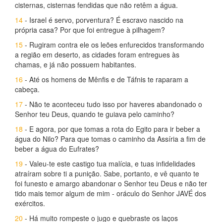
cisternas, cisternas fendidas que não retêm a água.
14
- Israel é servo, porventura? É escravo nascido na
própria casa? Por que foi entregue à pilhagem?
15
- Rugiram contra ele os leões enfurecidos transformando
a região em deserto, as cidades foram entregues às
chamas, e já não possuem habitantes.
16
- Até os homens de Mênfis e de Táfnis te raparam a
cabeça.
17
- Não te aconteceu tudo isso por haveres abandonado o
Senhor teu Deus, quando te guiava pelo caminho?
18
- E agora, por que tomas a rota do Egito para ir beber a
água do Nilo? Para que tomas o caminho da Assíria a fim de
beber a água do Eufrates?
19
- Valeu-te este castigo tua malícia, e tuas infidelidades
atraíram sobre ti a punição. Sabe, portanto, e vê quanto te
foi funesto e amargo abandonar o Senhor teu Deus e não ter
tido mais temor algum de mim - oráculo do Senhor JAVÉ dos
exércitos.
20
- Há muito rompeste o jugo e quebraste os laços