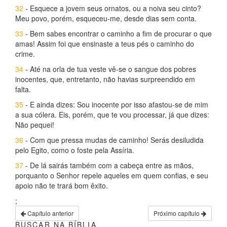
32
- Esquece a jovem seus ornatos, ou a noiva seu cinto?
Meu povo, porém, esqueceu-me, desde dias sem conta.
33
- Bem sabes encontrar o caminho a fim de procurar o que
amas! Assim foi que ensinaste a teus pés o caminho do
crime.
34
- Até na orla de tua veste vê-se o sangue dos pobres
inocentes, que, entretanto, não havias surpreendido em
falta.
35
- E ainda dizes: Sou inocente por isso afastou-se de mim
a sua cólera. Eis, porém, que te vou processar, já que dizes:
Não pequei!
36
- Com que pressa mudas de caminho! Serás desiludida
pelo Egito, como o foste pela Assíria.
37
- De lá sairás também com a cabeça entre as mãos,
porquanto o Senhor repele aqueles em quem confias, e seu
apoio não te trará bom êxito.
;
Capítulo anterior
Próximo capítulo
BUSCAR NA BÍBLIA