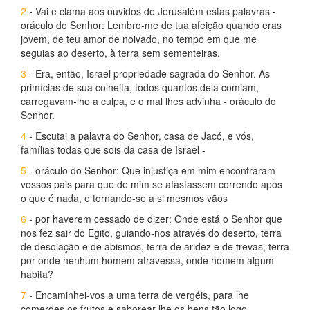
2
- Vai e clama aos ouvidos de Jerusalém estas palavras -
oráculo do Senhor: Lembro-me de tua afeição quando eras
jovem, de teu amor de noivado, no tempo em que me
seguias ao deserto, à terra sem sementeiras.
3
- Era, então, Israel propriedade sagrada do Senhor. As
primícias de sua colheita, todos quantos dela comiam,
carregavam-lhe a culpa, e o mal lhes advinha - oráculo do
Senhor.
4
- Escutai a palavra do Senhor, casa de Jacó, e vós,
famílias todas que sois da casa de Israel -
5
- oráculo do Senhor: Que injustiça em mim encontraram
vossos pais para que de mim se afastassem correndo após
o que é nada, e tornando-se a si mesmos vãos
6
- por haverem cessado de dizer: Onde está o Senhor que
nos fez sair do Egito, guiando-nos através do deserto, terra
de desolação e de abismos, terra de aridez e de trevas, terra
por onde nenhum homem atravessa, onde homem algum
habita?
7
- Encaminhei-vos a uma terra de vergéis, para lhe
comerdes os frutos e saborear-lhe os bens tão logo