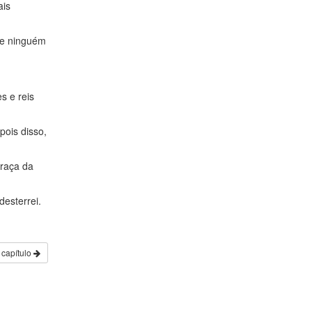
ais
 e ninguém
s e reis
pois disso,
 raça da
desterrei.
 capítulo