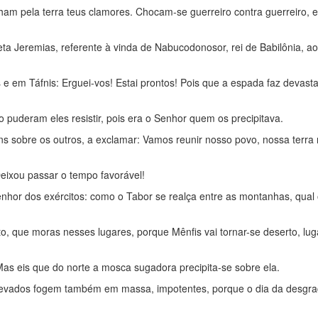
am pela terra teus clamores. Chocam-se guerreiro contra guerreiro, 
feta Jeremias, referente à vinda de Nabucodonosor, rei de Babilônia, ao
 e em Táfnis: Erguei-vos! Estai prontos! Pois que a espada faz devas
 puderam eles resistir, pois era o Senhor quem os precipitava.
ns sobre os outros, a exclamar: Vamos reunir nosso povo, nossa terra n
Deixou passar o tempo favorável!
Senhor dos exércitos: como o Tabor se realça entre as montanhas, qual
to, que moras nesses lugares, porque Mênfis vai tornar-se deserto, lug
as eis que do norte a mosca sugadora precipita-se sobre ela.
cevados fogem também em massa, impotentes, porque o dia da desgra