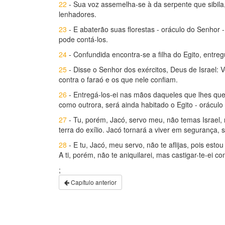
22
- Sua voz assemelha-se à da serpente que sibil
lenhadores.
23
- E abaterão suas florestas - oráculo do Senhor
pode contá-los.
24
- Confundida encontra-se a filha do Egito, entr
25
- Disse o Senhor dos exércitos, Deus de Israel: 
contra o faraó e os que nele confiam.
26
- Entregá-los-ei nas mãos daqueles que lhes quer
como outrora, será ainda habitado o Egito - oráculo
27
- Tu, porém, Jacó, servo meu, não temas Israel, n
terra do exílio. Jacó tornará a viver em segurança,
28
- E tu, Jacó, meu servo, não te aflijas, pois esto
A ti, porém, não te aniquilarei, mas castigar-te-ei c
;
Capítulo anterior