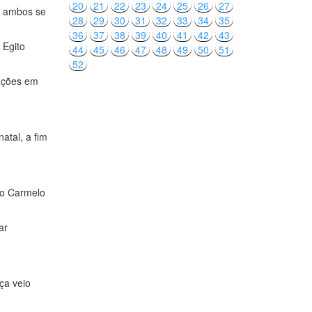
20
21
22
23
24
25
26
27
e ambos se
28
29
30
31
32
33
34
35
36
37
38
39
40
41
42
43
 Egito
44
45
46
47
48
49
50
51
52
tações em
atal, a fim
 o Carmelo
ar
ça veio