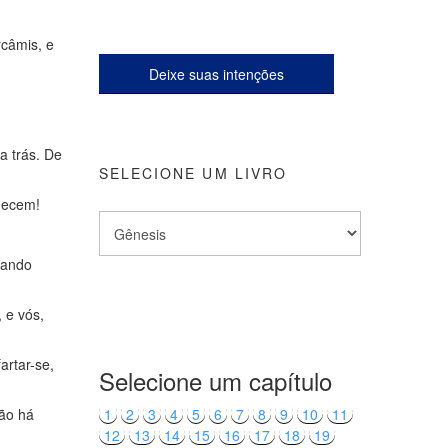
rcâmis, e
Deixe suas intenções
a trás. De
SELECIONE UM LIVRO
quecem!
gando
 e vós,
artar-se,
Selecione um capítulo
não há
1
2
3
4
5
6
7
8
9
10
11
12
13
14
15
16
17
18
19