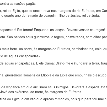
 contra as nações pagãs.
o, rei do Egito, que se encontrava nas margens do rio Eufrates, em Ca
no quarto ano do reinado de Joaquim, filho de Josias, rei de Judá.
s capacetes! Em forma! Empunhai as lanças! Revesti vossas couraças!
ota. São batidos seus guerreiros, e fogem, desvairados, sem olhar par
 o mais forte. Ao norte, às margens do Eufrates, cambaleantes, enlou
 rio de águas encapeladas?
 de águas encapeladas. E ele clama: Dilato-me e inundarei a terra, tra
cha, guerreiros! Homens da Etiópia e da Líbia que empunhais o escudo,
 da vingança em que arruinará seus inimigos. Devorará a espada até f
avé dos exércitos, ao norte, às margens do Eufrates.
ilha do Egito, é em vão que aplicas remédios, pois que para teu mal 