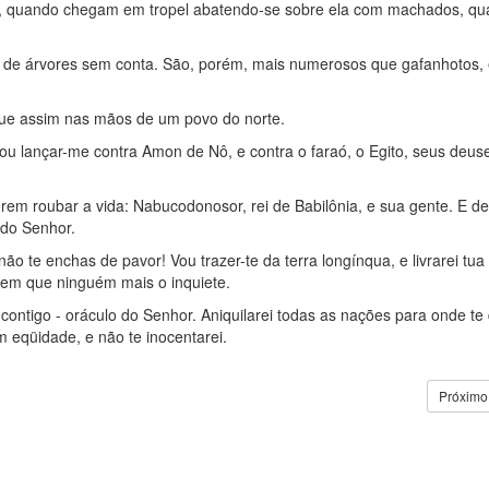
a, quando chegam em tropel abatendo-se sobre ela com machados, qu
 - de árvores sem conta. São, porém, mais numerosos que gafanhotos,
egue assim nas mãos de um povo do norte.
Vou lançar-me contra Amon de Nô, e contra o faraó, o Egito, seus deuse
em roubar a vida: Nabucodonosor, rei de Babilônia, e sua gente. E de
 do Senhor.
ão te enchas de pavor! Vou trazer-te da terra longínqua, e livrarei tua
 sem que ninguém mais o inquiete.
u contigo - oráculo do Senhor. Aniquilarei todas as nações para onde te 
om eqüidade, e não te inocentarei.
Próximo