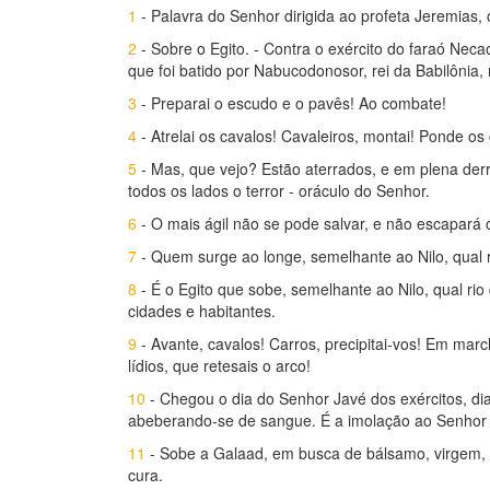
1
- Palavra do Senhor dirigida ao profeta Jeremias,
2
- Sobre o Egito. - Contra o exército do faraó Neca
que foi batido por Nabucodonosor, rei da Babilônia, 
3
- Preparai o escudo e o pavês! Ao combate!
4
- Atrelai os cavalos! Cavaleiros, montai! Ponde o
5
- Mas, que vejo? Estão aterrados, e em plena derr
todos os lados o terror - oráculo do Senhor.
6
- O mais ágil não se pode salvar, e não escapará
7
- Quem surge ao longe, semelhante ao Nilo, qual
8
- É o Egito que sobe, semelhante ao Nilo, qual rio
cidades e habitantes.
9
- Avante, cavalos! Carros, precipitai-vos! Em mar
lídios, que retesais o arco!
10
- Chegou o dia do Senhor Javé dos exércitos, dia
abeberando-se de sangue. É a imolação ao Senhor J
11
- Sobe a Galaad, em busca de bálsamo, virgem, f
cura.