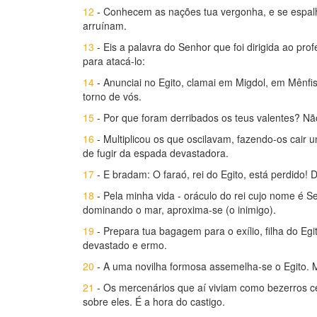
12
- Conhecem as nações tua vergonha, e se espalh
arruínam.
13
- Eis a palavra do Senhor que foi dirigida ao pro
para atacá-lo:
14
- Anunciai no Egito, clamai em Migdol, em Mênfis
torno de vós.
15
- Por que foram derribados os teus valentes? Não
16
- Multiplicou os que oscilavam, fazendo-os cair u
de fugir da espada devastadora.
17
- E bradam: O faraó, rei do Egito, está perdido! 
18
- Pela minha vida - oráculo do rei cujo nome é 
dominando o mar, aproxima-se (o inimigo).
19
- Prepara tua bagagem para o exílio, filha do Egi
devastado e ermo.
20
- A uma novilha formosa assemelha-se o Egito. M
21
- Os mercenários que aí viviam como bezerros 
sobre eles. É a hora do castigo.