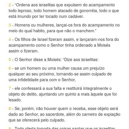
2
- “Ordena aos israelitas que expulsem do acampamento
todo leproso, todo homem atacado de gonorréia, todo o que
está imundo por ter tocado num cadáver.
3
- Homens ou mulheres, lançai-os fora do acampamento no
meio do qual habito, para que não o manchem.”
4
- Os filhos de Israel fizeram assim, e lançaram-nos fora do
acampamento como o Senhor tinha ordenado a Moisés
assim o fizeram.
5
- O Senhor disse a Moisés: “Dize aos israelitas:
6
- se um homem ou uma mulher causa um prejuízo
qualquer ao seu próximo, tornando-se assim culpado de
uma infidelidade para com o Senhor,
7
- ele confessará a sua falta e restituirá integralmente o
objeto do delito, ajuntando um quinto a mais àquele que foi
lesado.
8
- Se, porém, não houver quem o receba, esse objeto será
dado ao Senhor, ao sacerdote, além do carneiro de expiação
que se oferecerá pelo culpado.
9
- Toda oferta tomada das coisas santas que os israelitas