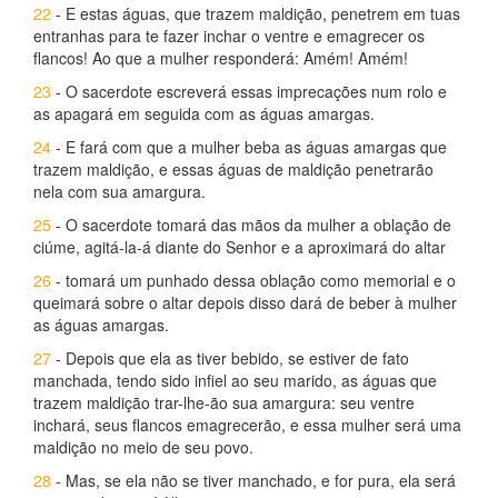
22
- E estas águas, que trazem maldição, penetrem em tuas
entranhas para te fazer inchar o ventre e emagrecer os
flancos! Ao que a mulher responderá: Amém! Amém!
23
- O sacerdote escreverá essas imprecações num rolo e
as apagará em seguida com as águas amargas.
24
- E fará com que a mulher beba as águas amargas que
trazem maldição, e essas águas de maldição penetrarão
nela com sua amargura.
25
- O sacerdote tomará das mãos da mulher a oblação de
ciúme, agitá-la-á diante do Senhor e a aproximará do altar
26
- tomará um punhado dessa oblação como memorial e o
queimará sobre o altar depois disso dará de beber à mulher
as águas amargas.
27
- Depois que ela as tiver bebido, se estiver de fato
manchada, tendo sido infiel ao seu marido, as águas que
trazem maldição trar-lhe-ão sua amargura: seu ventre
inchará, seus flancos emagrecerão, e essa mulher será uma
maldição no meio de seu povo.
28
- Mas, se ela não se tiver manchado, e for pura, ela será