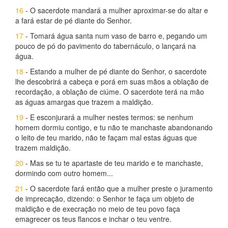
16
- O sacerdote mandará a mulher aproximar-se do altar e
a fará estar de pé diante do Senhor.
17
- Tomará água santa num vaso de barro e, pegando um
pouco de pó do pavimento do tabernáculo, o lançará na
água.
18
- Estando a mulher de pé diante do Senhor, o sacerdote
lhe descobrirá a cabeça e porá em suas mãos a oblação de
recordação, a oblação de ciúme. O sacerdote terá na mão
as águas amargas que trazem a maldição.
19
- E esconjurará a mulher nestes termos: se nenhum
homem dormiu contigo, e tu não te manchaste abandonando
o leito de teu marido, não te façam mal estas águas que
trazem maldição.
20
- Mas se tu te apartaste de teu marido e te manchaste,
dormindo com outro homem...
21
- O sacerdote fará então que a mulher preste o juramento
de imprecação, dizendo: o Senhor te faça um objeto de
maldição e de execração no meio de teu povo faça
emagrecer os teus flancos e inchar o teu ventre.