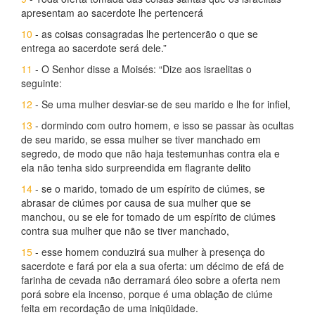
apresentam ao sacerdote lhe pertencerá
10
- as coisas consagradas lhe pertencerão o que se
entrega ao sacerdote será dele.”
11
- O Senhor disse a Moisés: “Dize aos israelitas o
seguinte:
12
- Se uma mulher desviar-se de seu marido e lhe for infiel,
13
- dormindo com outro homem, e isso se passar às ocultas
de seu marido, se essa mulher se tiver manchado em
segredo, de modo que não haja testemunhas contra ela e
ela não tenha sido surpreendida em flagrante delito
14
- se o marido, tomado de um espírito de ciúmes, se
abrasar de ciúmes por causa de sua mulher que se
manchou, ou se ele for tomado de um espírito de ciúmes
contra sua mulher que não se tiver manchado,
15
- esse homem conduzirá sua mulher à presença do
sacerdote e fará por ela a sua oferta: um décimo de efá de
farinha de cevada não derramará óleo sobre a oferta nem
porá sobre ela incenso, porque é uma oblação de ciúme
feita em recordação de uma iniqüidade.