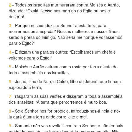
2
- Todos os israelitas murmuraram contra Moisés e Aarão,
dizendo: “Oxalá tivéssemos morrido no Egito ou neste
deserto!
3
- Por que nos conduziu o Senhor a esta terra para
morrermos pela espada? Nossas mulheres e nossos filhos
serão a presa do inimigo. Não seria melhor que voltássemos
para o Egito?”
4
- E diziam uns para os outros: “Escolhamos um chefe e
voltemos para o Egito.”
5
- Moisés e Aarão caíram com o rosto por terra diante de
toda a assembléia dos israelitas.
6
- Josué, filho de Nun, e Caleb, filho de Jefoné, que tinham
explorado a terra,
7
- rasgaram as suas vestes e disseram a toda a assembléia
dos israelitas: “A terra que percorremos é muito boa.
8
- Se o Senhor nos for propício, introduzir-nos-á nela e no-
la dará é uma terra onde corre leite e mel.
9
- Somente não vos revolteis contra o Senhor, e não tenhais
medo do povo dessa terra: devorá-lo-emos como pão. Não