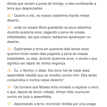
dizíeis que seriam a presa do inimigo, e eles conhecerão a
terra que desprezastes.
32
- Quanto a vós, os vossos cadáveres ficarão nesse
deserto,
33
- onde os vossos filhos guardarão os seus rebanhos
durante quarenta anos, pagando a pena de vossas
infidelidades, até que vossos cadáveres apodreçam no
deserto.
34
- Explorastes a terra em quarenta dias tantos anos
quantos foram esses dias pagareis a pena de vossas
iniqüidades, ou seja, durante quarenta anos, e vereis o que
significa ser objeto de minha vingança.
35
- Eu, o Senhor, o disse. Eis como hei de tratar essa
assembléia rebelde que se revoltou contra mim. Eles serão
consumidos e mortos nesse deserto!”
36
- Os homens que Moisés tinha enviado a explorar a terra
e que, depois de terem voltado, tinham feito murmurar
contra ele toda a assembléia,
37
- depreciando a terra, morreram feridos por uma praga,