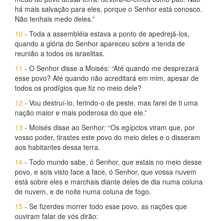
há mais salvação para eles, porque o Senhor está conosco.
Não tenhais medo deles.”
10
- Toda a assembléia estava a ponto de apedrejá-los,
quando a glória do Senhor apareceu sobre a tenda de
reunião a todos os israelitas.
11
- O Senhor disse a Moisés: “Até quando me desprezará
esse povo? Até quando não acreditará em mim, apesar de
todos os prodígios que fiz no meio dele?
12
- Vou destruí-lo, ferindo-o de peste, mas farei de ti uma
nação maior e mais poderosa do que ele.”
13
- Moisés disse ao Senhor: “Os egípcios viram que, por
vosso poder, tirastes este povo do meio deles e o disseram
aos habitantes dessa terra.
14
- Todo mundo sabe, ó Senhor, que estais no meio desse
povo, e sois visto face a face, ó Senhor, que vossa nuvem
está sobre eles e marchais diante deles de dia numa coluna
de nuvem, e de noite numa coluna de fogo.
15
- Se fizerdes morrer todo esse povo, as nações que
ouviram falar de vós dirão: