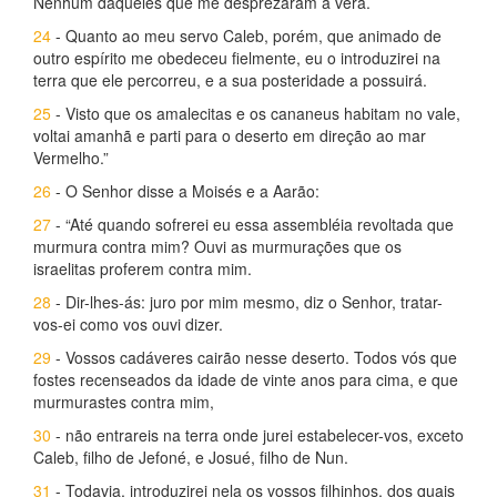
Nenhum daqueles que me desprezaram a verá.
24
- Quanto ao meu servo Caleb, porém, que animado de
outro espírito me obedeceu fielmente, eu o introduzirei na
terra que ele percorreu, e a sua posteridade a possuirá.
25
- Visto que os amalecitas e os cananeus habitam no vale,
voltai amanhã e parti para o deserto em direção ao mar
Vermelho.”
26
- O Senhor disse a Moisés e a Aarão:
27
- “Até quando sofrerei eu essa assembléia revoltada que
murmura contra mim? Ouvi as murmurações que os
israelitas proferem contra mim.
28
- Dir-lhes-ás: juro por mim mesmo, diz o Senhor, tratar-
vos-ei como vos ouvi dizer.
29
- Vossos cadáveres cairão nesse deserto. Todos vós que
fostes recenseados da idade de vinte anos para cima, e que
murmurastes contra mim,
30
- não entrareis na terra onde jurei estabelecer-vos, exceto
Caleb, filho de Jefoné, e Josué, filho de Nun.
31
- Todavia, introduzirei nela os vossos filhinhos, dos quais