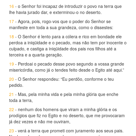
16
- o Senhor foi incapaz de introduzir o povo na terra que
lhe havia jurado dar, e exterminou-o no deserto.
17
- Agora, pois, rogo-vos que o poder do Senhor se
manifeste em toda a sua grandeza, como o dissestes:
18
- O Senhor é lento para a cólera e rico em bondade ele
perdoa a iniqüidade e o pecado, mas não tem por inocente o
culpado, e castiga a iniqüidade dos pais nos filhos até a
terceira e a quarta geração.
19
- Perdoai o pecado desse povo segundo a vossa grande
misericórdia, como já o tendes feito desde o Egito até aqui.”
20
- O Senhor respondeu: “Eu perdôo, conforme o teu
pedido.
21
- Mas, pela minha vida e pela minha glória que enche
toda a terra,
22
- nenhum dos homens que viram a minha glória e os
prodígios que fiz no Egito e no deserto, que me provocaram
já dez vezes e não me ouviram,
23
- verá a terra que prometi com juramento aos seus pais.