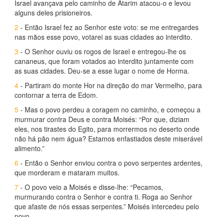
Israel avançava pelo caminho de Atarim atacou-o e levou
alguns deles prisioneiros.
2
- Então Israel fez ao Senhor este voto: se me entregardes
nas mãos esse povo, votarei as suas cidades ao interdito.
3
- O Senhor ouviu os rogos de Israel e entregou-lhe os
cananeus, que foram votados ao interdito juntamente com
as suas cidades. Deu-se a esse lugar o nome de Horma.
4
- Partiram do monte Hor na direção do mar Vermelho, para
contornar a terra de Edom.
5
- Mas o povo perdeu a coragem no caminho, e começou a
murmurar contra Deus e contra Moisés: “Por que, diziam
eles, nos tirastes do Egito, para morrermos no deserto onde
não há pão nem água? Estamos enfastiados deste miserável
alimento.”
6
- Então o Senhor enviou contra o povo serpentes ardentes,
que morderam e mataram muitos.
7
- O povo veio a Moisés e disse-lhe: “Pecamos,
murmurando contra o Senhor e contra ti. Roga ao Senhor
que afaste de nós essas serpentes.” Moisés intercedeu pelo
povo,