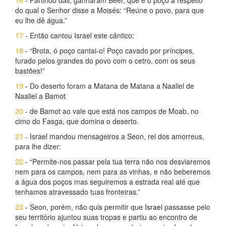
16
- Partindo dali, ganharam Beer, que é o poço a respeito
do qual o Senhor disse a Moisés: “Reúne o povo, para que
eu lhe dê água.”
17
- Então cantou Israel este cântico:
18
- “Brota, ó poço cantai-o! Poço cavado por príncipes,
furado pelos grandes do povo com o cetro, com os seus
bastões!”
19
- Do deserto foram a Matana de Matana a Naaliel de
Naaliel a Bamot
20
- de Bamot ao vale que está nos campos de Moab, no
cimo do Fasga, que domina o deserto.
21
- Israel mandou mensageiros a Seon, rei dos amorreus,
para lhe dizer:
22
- “Permite-nos passar pela tua terra não nos desviaremos
nem para os campos, nem para as vinhas, e não beberemos
a água dos poços mas seguiremos a estrada real até que
tenhamos atravessado tuas fronteiras.”
23
- Seon, porém, não quis permitir que Israel passasse pelo
seu território ajuntou suas tropas e partiu ao encontro de