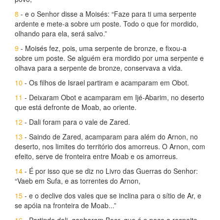
8
- e o Senhor disse a Moisés: “Faze para ti uma serpente
ardente e mete-a sobre um poste. Todo o que for mordido,
olhando para ela, será salvo.”
9
- Moisés fez, pois, uma serpente de bronze, e fixou-a
sobre um poste. Se alguém era mordido por uma serpente e
olhava para a serpente de bronze, conservava a vida.
10
- Os filhos de Israel partiram e acamparam em Obot.
11
- Deixaram Obot e acamparam em Ijé-Abarim, no deserto
que está defronte de Moab, ao oriente.
12
- Dali foram para o vale de Zared.
13
- Saindo de Zared, acamparam para além do Arnon, no
deserto, nos limites do território dos amorreus. O Arnon, com
efeito, serve de fronteira entre Moab e os amorreus.
14
- É por isso que se diz no Livro das Guerras do Senhor:
“Vaeb em Sufa, e as torrentes do Arnon,
15
- e o declive dos vales que se inclina para o sítio de Ar, e
se apóia na fronteira de Moab...”