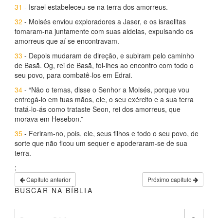
31
- Israel estabeleceu-se na terra dos amorreus.
32
- Moisés enviou exploradores a Jaser, e os israelitas
tomaram-na juntamente com suas aldeias, expulsando os
amorreus que aí se encontravam.
33
- Depois mudaram de direção, e subiram pelo caminho
de Basã. Og, rei de Basã, foi-lhes ao encontro com todo o
seu povo, para combatê-los em Edrai.
34
- “Não o temas, disse o Senhor a Moisés, porque vou
entregá-lo em tuas mãos, ele, o seu exército e a sua terra
tratá-lo-ás como trataste Seon, rei dos amorreus, que
morava em Hesebon.”
35
- Feriram-no, pois, ele, seus filhos e todo o seu povo, de
sorte que não ficou um sequer e apoderaram-se de sua
terra.
;
Capítulo anterior
Próximo capítulo
BUSCAR NA BÍBLIA