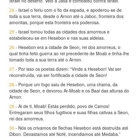
Israel no deserto. Veio a Jasa e combateu contra Israel.
24
- Israel o feriu com o fio da espada, e apoderou-se de
toda a sua terra, desde o Arnon até o Jaboc, fronteira dos
amonitas, porque esta fronteira era poderosa.
25
- Israel tomou todas as cidades dos amorreus e
estabeleceu-se em Hesebon e nas suas aldeias.
26
- Hesebon era a cidade de Seon, rei dos amorreus, o
qual tinha feito guerra ao rei precedente de Moab e tinha-lhe
tomado toda a sua terra até o Arnon.
27
- Por isso os poetas dizem: “Vinde a Hesebon! Vai ser
reconstruída, vai ser fortificada a cidade de Seon!
28
- Porque um fogo saiu de Hesebon, uma chama, da
cidade de Seon, e devorou Ar-Moab e os Baal das alturas do
Arnon.
29
- Ai de ti, Moab! Estás perdido, povo de Camos!
Entregaram seus filhos fugitivos e suas filhas cativas a Seon,
rei dos amorreus.
30
- Nós os crivamos de flechas Hesebon está destruída até
Dibon. Devastamos até Nofé, incendiamos até Medaba.”