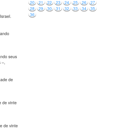
20
21
22
23
24
25
26
27
28
29
30
31
32
33
34
35
36
Israel.
tando
ando seus
 –,
dade de
 de vinte
e de vinte