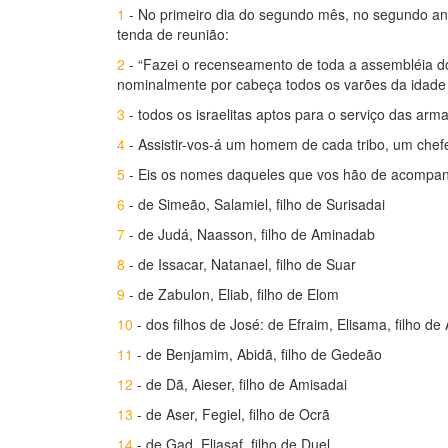
1
- No primeiro dia do segundo mês, no segundo ano
tenda de reunião:
2
- “Fazei o recenseamento de toda a assembléia dos
nominalmente por cabeça todos os varões da idade 
3
- todos os israelitas aptos para o serviço das ar
4
- Assistir-vos-á um homem de cada tribo, um chef
5
- Eis os nomes daqueles que vos hão de acompanh
6
- de Simeão, Salamiel, filho de Surisadai
7
- de Judá, Naasson, filho de Aminadab
8
- de Issacar, Natanael, filho de Suar
9
- de Zabulon, Eliab, filho de Elom
10
- dos filhos de José: de Efraim, Elisama, filho d
11
- de Benjamim, Abidã, filho de Gedeão
12
- de Dã, Aieser, filho de Amisadai
13
- de Aser, Fegiel, filho de Ocrã
14
- de Gad, Eliasaf, filho de Duel