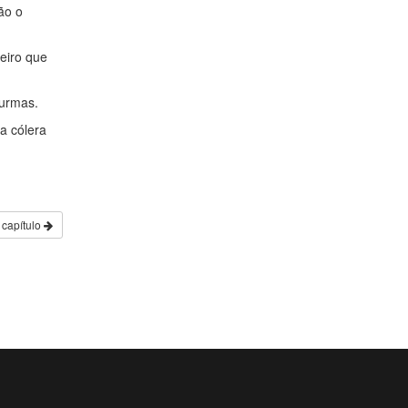
ão o
geiro que
turmas.
a cólera
 capítulo