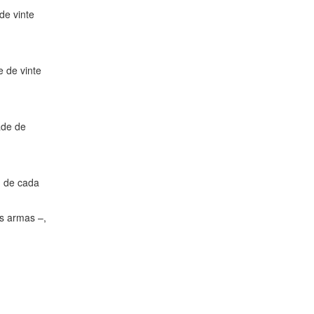
de vinte
 de vinte
ade de
m de cada
as armas –,