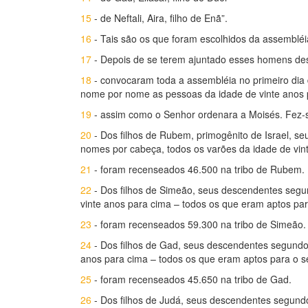
15
- de Neftali, Aira, filho de Enã”.
16
- Tais são os que foram escolhidos da assembléia.
17
- Depois de se terem ajuntado esses homens de
18
- convocaram toda a assembléia no primeiro dia
nome por nome as pessoas da idade de vinte anos 
19
- assim como o Senhor ordenara a Moisés. Fez-s
20
- Dos filhos de Rubem, primogênito de Israel, s
nomes por cabeça, todos os varões da idade de vin
21
- foram recenseados 46.500 na tribo de Rubem.
22
- Dos filhos de Simeão, seus descendentes segun
vinte anos para cima – todos os que eram aptos par
23
- foram recenseados 59.300 na tribo de Simeão.
24
- Dos filhos de Gad, seus descendentes segundo 
anos para cima – todos os que eram aptos para o s
25
- foram recenseados 45.650 na tribo de Gad.
26
- Dos filhos de Judá, seus descendentes segundo