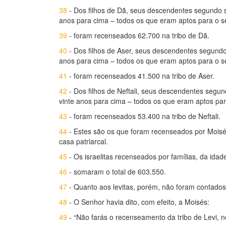
38
- Dos filhos de Dã, seus descendentes segundo s
anos para cima – todos os que eram aptos para o s
39
- foram recenseados 62.700 na tribo de Dã.
40
- Dos filhos de Aser, seus descendentes segundo
anos para cima – todos os que eram aptos para o s
41
- foram recenseados 41.500 na tribo de Aser.
42
- Dos filhos de Neftali, seus descendentes segun
vinte anos para cima – todos os que eram aptos par
43
- foram recenseados 53.400 na tribo de Neftali.
44
- Estes são os que foram recenseados por Mois
casa patriarcal.
45
- Os israelitas recenseados por famílias, da ida
46
- somaram o total de 603.550.
47
- Quanto aos levitas, porém, não foram contados
48
- O Senhor havia dito, com efeito, a Moisés:
49
- “Não farás o recenseamento da tribo de Levi, n