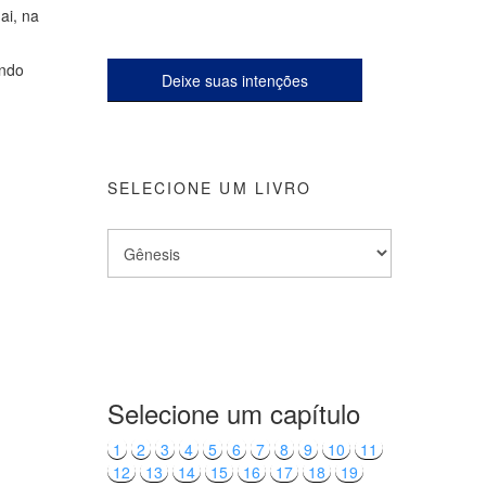
ai, na
ando
Deixe suas intenções
SELECIONE UM LIVRO
Selecione um capítulo
1
2
3
4
5
6
7
8
9
10
11
12
13
14
15
16
17
18
19