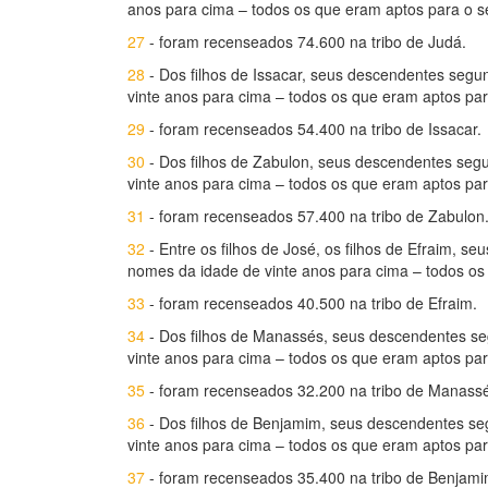
anos para cima – todos os que eram aptos para o s
27
- foram recenseados 74.600 na tribo de Judá.
28
- Dos filhos de Issacar, seus descendentes segu
vinte anos para cima – todos os que eram aptos par
29
- foram recenseados 54.400 na tribo de Issacar.
30
- Dos filhos de Zabulon, seus descendentes segu
vinte anos para cima – todos os que eram aptos par
31
- foram recenseados 57.400 na tribo de Zabulon
32
- Entre os filhos de José, os filhos de Efraim, 
nomes da idade de vinte anos para cima – todos os
33
- foram recenseados 40.500 na tribo de Efraim.
34
- Dos filhos de Manassés, seus descendentes se
vinte anos para cima – todos os que eram aptos par
35
- foram recenseados 32.200 na tribo de Manass
36
- Dos filhos de Benjamim, seus descendentes seg
vinte anos para cima – todos os que eram aptos par
37
- foram recenseados 35.400 na tribo de Benjami