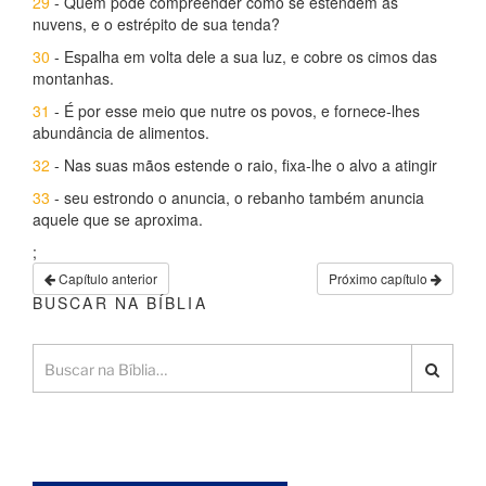
29
- Quem pode compreender como se estendem as
nuvens, e o estrépito de sua tenda?
30
- Espalha em volta dele a sua luz, e cobre os cimos das
montanhas.
31
- É por esse meio que nutre os povos, e fornece-lhes
abundância de alimentos.
32
- Nas suas mãos estende o raio, fixa-lhe o alvo a atingir
33
- seu estrondo o anuncia, o rebanho também anuncia
aquele que se aproxima.
;
Capítulo anterior
Próximo capítulo
BUSCAR NA BÍBLIA