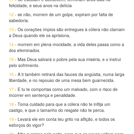
felicidade, e seus anos na delícia
12
- se não, morrem de um golpe, expiram por falta de
sabedoria.
13
- Os corações ímpios são entregues à cólera não clamam
a Deus quando ele os aprisiona,
14
- morrem em plena mocidade, a vida deles passa como a
dos efeminados.
15
- Mas Deus salvará o pobre pela sua miséria, e o instrui
pelo sofrimento.
16
- A ti também retirará das fauces da angústia, numa larga
liberdade, e no repouso de uma mesa bem guarnecida.
17
- E tu te comportas como um malvado, com o risco de
incorrer em sentença e penalidade.
18
- Toma cuidado para que a cólera não te inflija um
castigo, e que o tamanho do resgate não te perca.
19
- Levará ele em conta teu grito na aflição, e todos os
esforços do vigor?