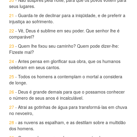
20
- Não suspires pela noite, para que os povos voltem para
seus lugares.
21
- Guarda-te de declinar para a iniqüidade, e de preferir a
injustiça ao sofrimento.
22
- Vê, Deus é sublime em seu poder. Que senhor lhe é
comparável?
23
- Quem lhe fixou seu caminho? Quem pode dizer-lhe:
Fizeste mal?
24
- Antes pensa em glorificar sua obra, que os humanos
celebram em seus cantos.
25
- Todos os homens a contemplam o mortal a considera
de longe.
26
- Deus é grande demais para que o possamos conhecer
o número de seus anos é incalculável.
27
- Atrai as gotinhas de água para transformá-las em chuva
no nevoeiro,
28
- as nuvens as espalham, e as destilam sobre a multidão
dos homens.