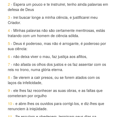
2
- Espera um pouco e te instruirei, tenho ainda palavras em
defesa de Deus
3
- irei buscar longe a minha ciência, e justificarei meu
Criador.
4
- Minhas palavras não são certamente mentirosas, estás
tratando com um homem de ciência sólida.
5
- Deus é poderoso, mas não é arrogante, é poderoso por
sua ciência:
6
- não deixa viver o mau, faz justiça aos aflitos,
7
- não afasta os olhos dos justos e os faz assentar com os
reis no trono, numa glória eterna.
8
- Se vierem a cair presos, ou se forem atados com os
laços da infelicidade,
9
- ele lhes faz reconhecer as suas obras, e as faltas que
cometeram por orgulho
10
- e abre-lhes os ouvidos para corrigi-los, e diz-lhes que
renunciem à iniqüidade.
11
- Se escutam e obedecem, terminam seus dias na