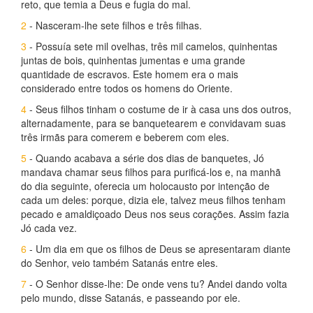
reto, que temia a Deus e fugia do mal.
2
- Nasceram-lhe sete filhos e três filhas.
3
- Possuía sete mil ovelhas, três mil camelos, quinhentas
juntas de bois, quinhentas jumentas e uma grande
quantidade de escravos. Este homem era o mais
considerado entre todos os homens do Oriente.
4
- Seus filhos tinham o costume de ir à casa uns dos outros,
alternadamente, para se banquetearem e convidavam suas
três irmãs para comerem e beberem com eles.
5
- Quando acabava a série dos dias de banquetes, Jó
mandava chamar seus filhos para purificá-los e, na manhã
do dia seguinte, oferecia um holocausto por intenção de
cada um deles: porque, dizia ele, talvez meus filhos tenham
pecado e amaldiçoado Deus nos seus corações. Assim fazia
Jó cada vez.
6
- Um dia em que os filhos de Deus se apresentaram diante
do Senhor, veio também Satanás entre eles.
7
- O Senhor disse-lhe: De onde vens tu? Andei dando volta
pelo mundo, disse Satanás, e passeando por ele.