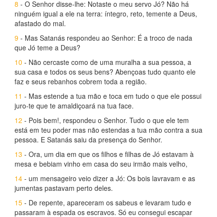
8
- O Senhor disse-lhe: Notaste o meu servo Jó? Não há
ninguém igual a ele na terra: íntegro, reto, temente a Deus,
afastado do mal.
9
- Mas Satanás respondeu ao Senhor: É a troco de nada
que Jó teme a Deus?
10
- Não cercaste como de uma muralha a sua pessoa, a
sua casa e todos os seus bens? Abençoas tudo quanto ele
faz e seus rebanhos cobrem toda a região.
11
- Mas estende a tua mão e toca em tudo o que ele possui
juro-te que te amaldiçoará na tua face.
12
- Pois bem!, respondeu o Senhor. Tudo o que ele tem
está em teu poder mas não estendas a tua mão contra a sua
pessoa. E Satanás saiu da presença do Senhor.
13
- Ora, um dia em que os filhos e filhas de Jó estavam à
mesa e bebiam vinho em casa do seu irmão mais velho,
14
- um mensageiro veio dizer a Jó: Os bois lavravam e as
jumentas pastavam perto deles.
15
- De repente, apareceram os sabeus e levaram tudo e
passaram à espada os escravos. Só eu consegui escapar