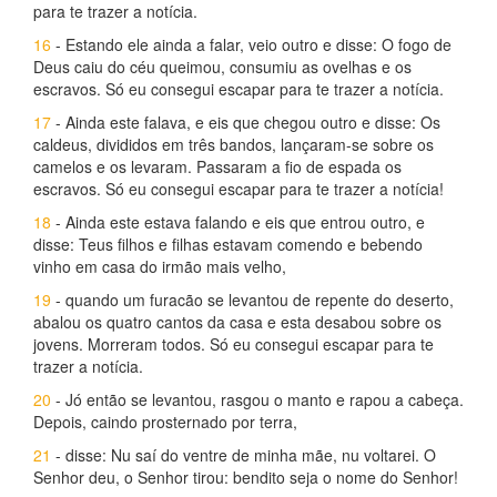
para te trazer a notícia.
16
- Estando ele ainda a falar, veio outro e disse: O fogo de
Deus caiu do céu queimou, consumiu as ovelhas e os
escravos. Só eu consegui escapar para te trazer a notícia.
17
- Ainda este falava, e eis que chegou outro e disse: Os
caldeus, divididos em três bandos, lançaram-se sobre os
camelos e os levaram. Passaram a fio de espada os
escravos. Só eu consegui escapar para te trazer a notícia!
18
- Ainda este estava falando e eis que entrou outro, e
disse: Teus filhos e filhas estavam comendo e bebendo
vinho em casa do irmão mais velho,
19
- quando um furacão se levantou de repente do deserto,
abalou os quatro cantos da casa e esta desabou sobre os
jovens. Morreram todos. Só eu consegui escapar para te
trazer a notícia.
20
- Jó então se levantou, rasgou o manto e rapou a cabeça.
Depois, caindo prosternado por terra,
21
- disse: Nu saí do ventre de minha mãe, nu voltarei. O
Senhor deu, o Senhor tirou: bendito seja o nome do Senhor!