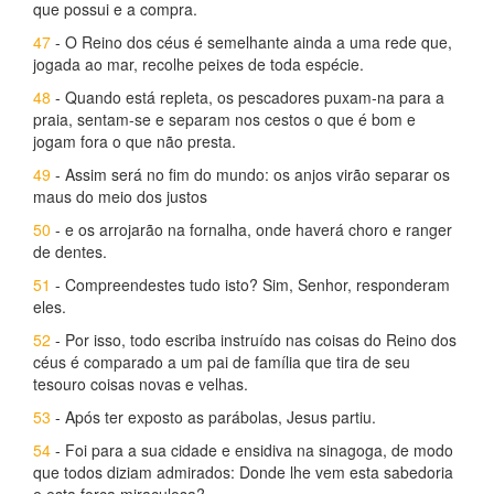
que possui e a compra.
47
- O Reino dos céus é semelhante ainda a uma rede que,
jogada ao mar, recolhe peixes de toda espécie.
48
- Quando está repleta, os pescadores puxam-na para a
praia, sentam-se e separam nos cestos o que é bom e
jogam fora o que não presta.
49
- Assim será no fim do mundo: os anjos virão separar os
maus do meio dos justos
50
- e os arrojarão na fornalha, onde haverá choro e ranger
de dentes.
51
- Compreendestes tudo isto? Sim, Senhor, responderam
eles.
52
- Por isso, todo escriba instruído nas coisas do Reino dos
céus é comparado a um pai de família que tira de seu
tesouro coisas novas e velhas.
53
- Após ter exposto as parábolas, Jesus partiu.
54
- Foi para a sua cidade e ensidiva na sinagoga, de modo
que todos diziam admirados: Donde lhe vem esta sabedoria