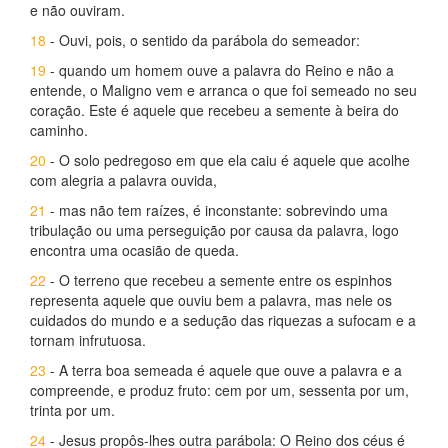
e não ouviram.
18
- Ouvi, pois, o sentido da parábola do semeador:
19
- quando um homem ouve a palavra do Reino e não a
entende, o Maligno vem e arranca o que foi semeado no seu
coração. Este é aquele que recebeu a semente à beira do
caminho.
20
- O solo pedregoso em que ela caiu é aquele que acolhe
com alegria a palavra ouvida,
21
- mas não tem raízes, é inconstante: sobrevindo uma
tribulação ou uma perseguição por causa da palavra, logo
encontra uma ocasião de queda.
22
- O terreno que recebeu a semente entre os espinhos
representa aquele que ouviu bem a palavra, mas nele os
cuidados do mundo e a sedução das riquezas a sufocam e a
tornam infrutuosa.
23
- A terra boa semeada é aquele que ouve a palavra e a
compreende, e produz fruto: cem por um, sessenta por um,
trinta por um.
24
- Jesus propôs-lhes outra parábola: O Reino dos céus é