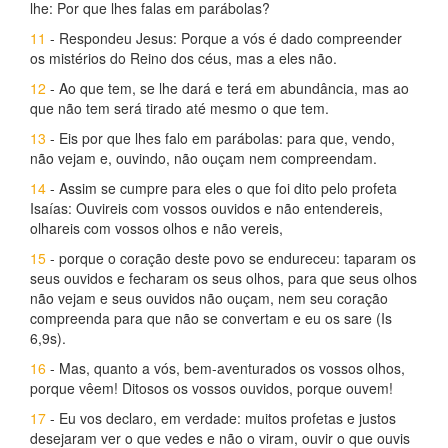
lhe: Por que lhes falas em parábolas?
11
- Respondeu Jesus: Porque a vós é dado compreender
os mistérios do Reino dos céus, mas a eles não.
12
- Ao que tem, se lhe dará e terá em abundância, mas ao
que não tem será tirado até mesmo o que tem.
13
- Eis por que lhes falo em parábolas: para que, vendo,
não vejam e, ouvindo, não ouçam nem compreendam.
14
- Assim se cumpre para eles o que foi dito pelo profeta
Isaías: Ouvireis com vossos ouvidos e não entendereis,
olhareis com vossos olhos e não vereis,
15
- porque o coração deste povo se endureceu: taparam os
seus ouvidos e fecharam os seus olhos, para que seus olhos
não vejam e seus ouvidos não ouçam, nem seu coração
compreenda para que não se convertam e eu os sare (Is
6,9s).
16
- Mas, quanto a vós, bem-aventurados os vossos olhos,
porque vêem! Ditosos os vossos ouvidos, porque ouvem!
17
- Eu vos declaro, em verdade: muitos profetas e justos
desejaram ver o que vedes e não o viram, ouvir o que ouvis