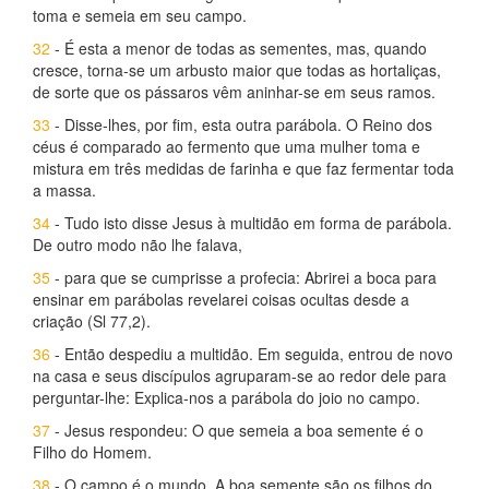
toma e semeia em seu campo.
32
- É esta a menor de todas as sementes, mas, quando
cresce, torna-se um arbusto maior que todas as hortaliças,
de sorte que os pássaros vêm aninhar-se em seus ramos.
33
- Disse-lhes, por fim, esta outra parábola. O Reino dos
céus é comparado ao fermento que uma mulher toma e
mistura em três medidas de farinha e que faz fermentar toda
a massa.
34
- Tudo isto disse Jesus à multidão em forma de parábola.
De outro modo não lhe falava,
35
- para que se cumprisse a profecia: Abrirei a boca para
ensinar em parábolas revelarei coisas ocultas desde a
criação (Sl 77,2).
36
- Então despediu a multidão. Em seguida, entrou de novo
na casa e seus discípulos agruparam-se ao redor dele para
perguntar-lhe: Explica-nos a parábola do joio no campo.
37
- Jesus respondeu: O que semeia a boa semente é o
Filho do Homem.
38
- O campo é o mundo. A boa semente são os filhos do