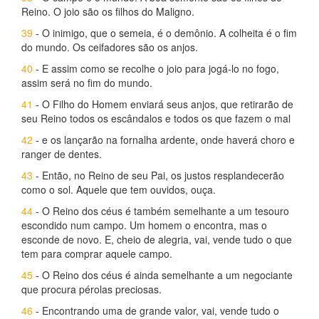
Reino. O joio são os filhos do Maligno.
39
- O inimigo, que o semeia, é o demônio. A colheita é o fim
do mundo. Os ceifadores são os anjos.
40
- E assim como se recolhe o joio para jogá-lo no fogo,
assim será no fim do mundo.
41
- O Filho do Homem enviará seus anjos, que retirarão de
seu Reino todos os escândalos e todos os que fazem o mal
42
- e os lançarão na fornalha ardente, onde haverá choro e
ranger de dentes.
43
- Então, no Reino de seu Pai, os justos resplandecerão
como o sol. Aquele que tem ouvidos, ouça.
44
- O Reino dos céus é também semelhante a um tesouro
escondido num campo. Um homem o encontra, mas o
esconde de novo. E, cheio de alegria, vai, vende tudo o que
tem para comprar aquele campo.
45
- O Reino dos céus é ainda semelhante a um negociante
que procura pérolas preciosas.
46
- Encontrando uma de grande valor, vai, vende tudo o