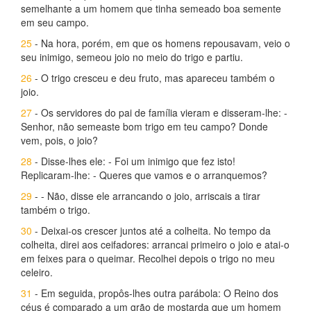
semelhante a um homem que tinha semeado boa semente
em seu campo.
25
- Na hora, porém, em que os homens repousavam, veio o
seu inimigo, semeou joio no meio do trigo e partiu.
26
- O trigo cresceu e deu fruto, mas apareceu também o
joio.
27
- Os servidores do pai de família vieram e disseram-lhe: -
Senhor, não semeaste bom trigo em teu campo? Donde
vem, pois, o joio?
28
- Disse-lhes ele: - Foi um inimigo que fez isto!
Replicaram-lhe: - Queres que vamos e o arranquemos?
29
- - Não, disse ele arrancando o joio, arriscais a tirar
também o trigo.
30
- Deixai-os crescer juntos até a colheita. No tempo da
colheita, direi aos ceifadores: arrancai primeiro o joio e atai-o
em feixes para o queimar. Recolhei depois o trigo no meu
celeiro.
31
- Em seguida, propôs-lhes outra parábola: O Reino dos
céus é comparado a um grão de mostarda que um homem