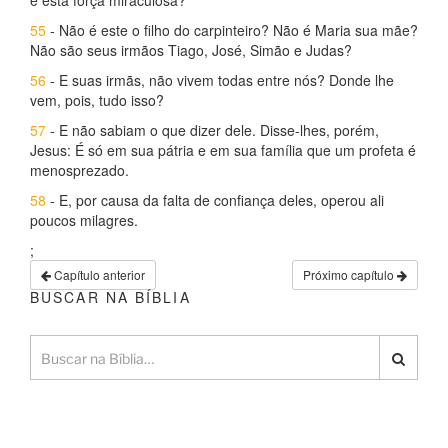
e esta força miraculosa?
55
- Não é este o filho do carpinteiro? Não é Maria sua mãe?
Não são seus irmãos Tiago, José, Simão e Judas?
56
- E suas irmãs, não vivem todas entre nós? Donde lhe
vem, pois, tudo isso?
57
- E não sabiam o que dizer dele. Disse-lhes, porém,
Jesus: É só em sua pátria e em sua família que um profeta é
menosprezado.
58
- E, por causa da falta de confiança deles, operou ali
poucos milagres.
;
Capítulo anterior
Próximo capítulo
BUSCAR NA BÍBLIA