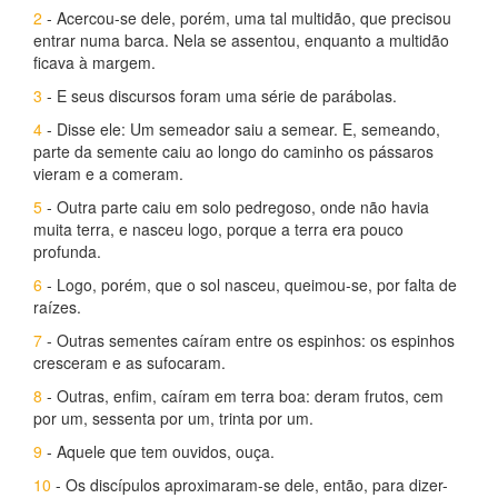
2
- Acercou-se dele, porém, uma tal multidão, que precisou
entrar numa barca. Nela se assentou, enquanto a multidão
ficava à margem.
3
- E seus discursos foram uma série de parábolas.
4
- Disse ele: Um semeador saiu a semear. E, semeando,
parte da semente caiu ao longo do caminho os pássaros
vieram e a comeram.
5
- Outra parte caiu em solo pedregoso, onde não havia
muita terra, e nasceu logo, porque a terra era pouco
profunda.
6
- Logo, porém, que o sol nasceu, queimou-se, por falta de
raízes.
7
- Outras sementes caíram entre os espinhos: os espinhos
cresceram e as sufocaram.
8
- Outras, enfim, caíram em terra boa: deram frutos, cem
por um, sessenta por um, trinta por um.
9
- Aquele que tem ouvidos, ouça.
10
- Os discípulos aproximaram-se dele, então, para dizer-