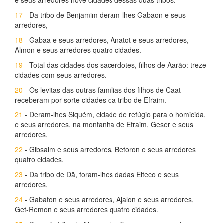
e seus arredores nove cidades dessas duas tribos.
17
- Da tribo de Benjamim deram-lhes Gabaon e seus
arredores,
18
- Gabaa e seus arredores, Anatot e seus arredores,
Almon e seus arredores quatro cidades.
19
- Total das cidades dos sacerdotes, filhos de Aarão: treze
cidades com seus arredores.
20
- Os levitas das outras famílias dos filhos de Caat
receberam por sorte cidades da tribo de Efraim.
21
- Deram-lhes Siquém, cidade de refúgio para o homicida,
e seus arredores, na montanha de Efraim, Geser e seus
arredores,
22
- Gibsaim e seus arredores, Betoron e seus arredores
quatro cidades.
23
- Da tribo de Dã, foram-lhes dadas Elteco e seus
arredores,
24
- Gabaton e seus arredores, Ajalon e seus arredores,
Get-Remon e seus arredores quatro cidades.