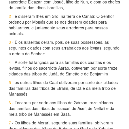
sacerdote Eleazar, com Josué, filho de Nun, e com os chefes
de família das tribos israelitas,
2
- e disseram-lhes em Silo, na terra de Canaã: O Senhor
ordenou por Moisés que se nos dessem cidades para
habitarmos, e juntamente seus arredores para nossos
animais.
3
- E os israelitas deram, pois, de suas possessões, as
seguintes cidades com seus arrabaldes aos levitas, segundo
a ordem do Senhor:
4
- A sorte foi lançada para as famílias dos caatitas e os
levitas, filhos do sacerdote Aarão, obtiveram por sorte treze
cidades das tribos de Judá, de Simeão e de Benjamim
5
- os outros filhos de Caat obtiveram por sorte dez cidades
das famílias das tribos de Efraim, de Dã e da meia tribo de
Manassés.
6
- Tocaram por sorte aos filhos de Gérson treze cidades
das famílias das tribos de Issacar, de Aser, de Neftali e da
meia tribo de Manassés em Basã.
7
- Os filhos de Merari, segundo suas famílias, obtiveram
doze cidades das tribos de Rubem, de Gad e de Zabulon.