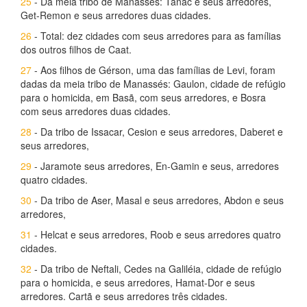
25
- Da meia tribo de Manassés: Tanac e seus arredores,
Get-Remon e seus arredores duas cidades.
26
- Total: dez cidades com seus arredores para as famílias
dos outros filhos de Caat.
27
- Aos filhos de Gérson, uma das famílias de Levi, foram
dadas da meia tribo de Manassés: Gaulon, cidade de refúgio
para o homicida, em Basã, com seus arredores, e Bosra
com seus arredores duas cidades.
28
- Da tribo de Issacar, Cesion e seus arredores, Daberet e
seus arredores,
29
- Jaramote seus arredores, En-Gamin e seus, arredores
quatro cidades.
30
- Da tribo de Aser, Masal e seus arredores, Abdon e seus
arredores,
31
- Helcat e seus arredores, Roob e seus arredores quatro
cidades.
32
- Da tribo de Neftali, Cedes na Galiléia, cidade de refúgio
para o homicida, e seus arredores, Hamat-Dor e seus
arredores. Cartã e seus arredores três cidades.