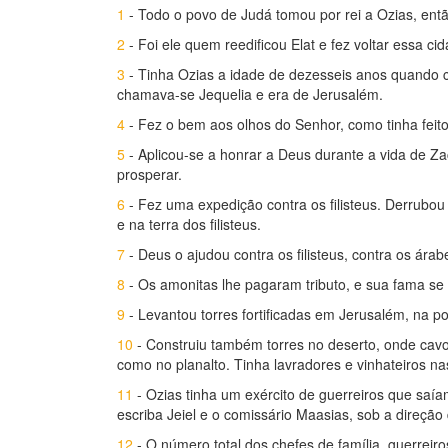
1
- Todo o povo de Judá tomou por rei a Ozias, ent
2
- Foi ele quem reedificou Elat e fez voltar essa 
3
- Tinha Ozias a idade de dezesseis anos quando 
chamava-se Jequelia e era de Jerusalém.
4
- Fez o bem aos olhos do Senhor, como tinha feit
5
- Aplicou-se a honrar a Deus durante a vida de Za
prosperar.
6
- Fez uma expedição contra os filisteus. Derrubou 
e na terra dos filisteus.
7
- Deus o ajudou contra os filisteus, contra os ára
8
- Os amonitas lhe pagaram tributo, e sua fama se f
9
- Levantou torres fortificadas em Jerusalém, na po
10
- Construiu também torres no deserto, onde cavo
como no planalto. Tinha lavradores e vinhateiros n
11
- Ozias tinha um exército de guerreiros que saí
escriba Jeiel e o comissário Maasias, sob a direção
12
- O número total dos chefes de família, guerreiros