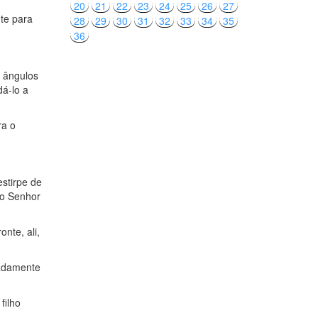
20
21
22
23
24
25
26
27
te para
28
29
30
31
32
33
34
35
36
 ângulos
dá-lo a
ra o
estirpe de
do Senhor
nte, ali,
tadamente
filho