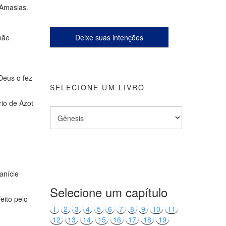
 Amasias.
mãe
Deixe suas intenções
Deus o fez
SELECIONE UM LIVRO
rio de Azot
anície
Selecione um capítulo
eito pelo
1
2
3
4
5
6
7
8
9
10
11
12
13
14
15
16
17
18
19