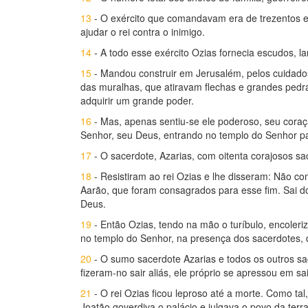
13
- O exército que comandavam era de trezentos e 
ajudar o rei contra o inimigo.
14
- A todo esse exército Ozias fornecia escudos, l
15
- Mandou construir em Jerusalém, pelos cuidado
das muralhas, que atiravam flechas e grandes pedra
adquirir um grande poder.
16
- Mas, apenas sentiu-se ele poderoso, seu cora
Senhor, seu Deus, entrando no templo do Senhor pa
17
- O sacerdote, Azarias, com oitenta corajosos s
18
- Resistiram ao rei Ozias e lhe disseram: Não co
Aarão, que foram consagrados para esse fim. Sai do 
Deus.
19
- Então Ozias, tendo na mão o turíbulo, encoleri
no templo do Senhor, na presença dos sacerdotes, d
20
- O sumo sacerdote Azarias e todos os outros sac
fizeram-no sair aliás, ele próprio se apressou em sai
21
- O rei Ozias ficou leproso até a morte. Como tal
Joatão goverdiva o palácio e julgava o povo da terra