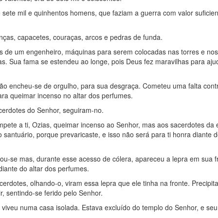
sete mil e quinhentos homens, que faziam a guerra com valor suficien
anças, capacetes, couraças, arcos e pedras de funda.
s de um engenheiro, máquinas para serem colocadas nas torres e nos
s. Sua fama se estendeu ao longe, pois Deus fez maravilhas para aju
ção encheu-se de orgulho, para sua desgraça. Cometeu uma falta cont
ra queimar incenso no altar dos perfumes.
acerdotes do Senhor, seguiram-no.
mpete a ti, Ozias, queimar incenso ao Senhor, mas aos sacerdotes da 
santuário, porque prevaricaste, e isso não será para ti honra diante 
zou-se mas, durante esse acesso de cólera, apareceu a lepra em sua fro
iante do altar dos perfumes.
erdotes, olhando-o, viram essa lepra que ele tinha na fronte. Precipi
r, sentindo-se ferido pelo Senhor.
, viveu numa casa isolada. Estava excluído do templo do Senhor, e seu 
.