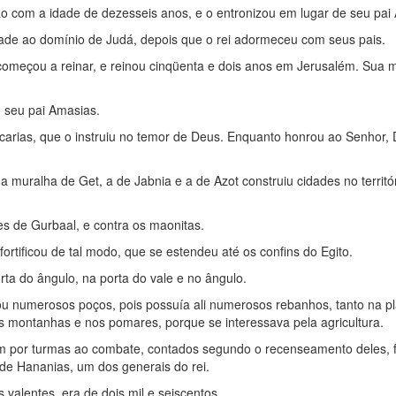
ão com a idade de dezesseis anos, e o entronizou em lugar de seu pai
cidade ao domínio de Judá, depois que o rei adormeceu com seus pais.
começou a reinar, e reinou cinqüenta e dois anos em Jerusalém. Sua 
o seu pai Amasias.
carias, que o instruiu no temor de Deus. Enquanto honrou ao Senhor, 
a muralha de Get, a de Jabnia e a de Azot construiu cidades no territó
bes de Gurbaal, e contra os maonitas.
ortificou de tal modo, que se estendeu até os confins do Egito.
rta do ângulo, na porta do vale e no ângulo.
u numerosos poços, pois possuía ali numerosos rebanhos, tanto na pl
as montanhas e nos pomares, porque se interessava pela agricultura.
am por turmas ao combate, contados segundo o recenseamento deles, f
 de Hananias, um dos generais do rei.
 valentes, era de dois mil e seiscentos.