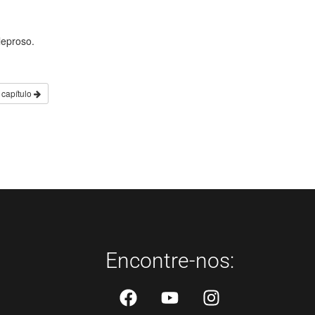
leproso.
 capítulo
Encontre-nos: