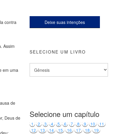
a contra
Deixe suas intenções
a. Assim
SELECIONE UM LIVRO
-se em uma
causa de
Selecione um capítulo
or, Deus de
1
2
3
4
5
6
7
8
9
10
11
12
13
14
15
16
17
18
19
ndeu: