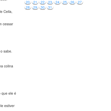
20
21
22
23
24
25
26
27
28
29
30
31
e Ceila,
m cessar
 o sabe.
na colina
o que ele é
le estiver