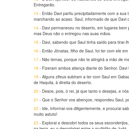
Entregarão.
13
- Então Davi partiu precipitadamente com a sua
marchando ao acaso. Saul, informado de que Davi d
14
- Davi permaneceu no deserto, em lugares bem pr
mas Deus não o entregou nas suas mãos.
15
- Davi, sabendo que Saul tinha saído para tirar-lh
16
- Então Jônatas, filho de Saul, foi ter com ele 
17
- Não temas, porque não te atingirá a mão de meu
18
- Fizeram ambos aliança diante do Senhor. Davi 
19
- Alguns zifeus subiram a ter com Saul em Gabaa,
de Haquila, à direita do deserto.
20
- Desce, pois, ó rei, já que tanto o desejas, e 
21
- Que o Senhor vos abençoe, respondeu Saul, 
22
- Ide, informai-vos diligentemente, e procurai sa
muito astuto!
23
- Explorai e descobri todos os seus esconderijos, 
na terra, eu o descobrirei entre a multidão de Judá.