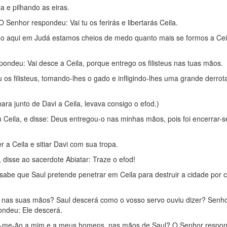
a e pilhando as eiras.
O Senhor respondeu: Vai tu os ferirás e libertarás Ceila.
o aqui em Judá estamos cheios de medo quanto mais se formos a Ceil
ondeu: Vai desce a Ceila, porque entrego os filisteus nas tuas mãos.
os filisteus, tomando-lhes o gado e infligindo-lhes uma grande derrot
para junto de Davi a Ceila, levava consigo o efod.)
m Ceila, e disse: Deus entregou-o nas minhas mãos, pois foi encerrar
 a Ceila e sitiar Davi com sua tropa.
disse ao sacerdote Abiatar: Traze o efod!
 sabe que Saul pretende penetrar em Ceila para destruir a cidade por 
o nas suas mãos? Saul descerá como o vosso servo ouviu dizer? Senh
ondeu: Ele descerá.
gar-me-ão a mim e a meus homens, nas mãos de Saul? O Senhor respo