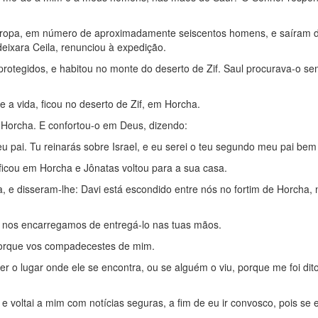
 tropa, em número de aproximadamente seiscentos homens, e saíram d
eixara Ceila, renunciou à expedição.
otegidos, e habitou no monte do deserto de Zif. Saul procurava-o se
e a vida, ficou no deserto de Zif, em Horcha.
em Horcha. E confortou-o em Deus, dizendo:
 pai. Tu reinarás sobre Israel, e eu serei o teu segundo meu pai bem
ficou em Horcha e Jônatas voltou para a sua casa.
 e disseram-lhe: Davi está escondido entre nós no fortim de Horcha, 
nós nos encarregamos de entregá-lo nas tuas mãos.
porque vos compadecestes de mim.
ber o lugar onde ele se encontra, ou se alguém o viu, porque me foi dit
e voltai a mim com notícias seguras, a fim de eu ir convosco, pois se e