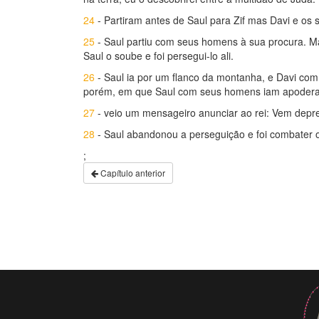
24
- Partiram antes de Saul para Zif mas Davi e os 
25
- Saul partiu com seus homens à sua procura. M
Saul o soube e foi persegui-lo ali.
26
- Saul ia por um flanco da montanha, e Davi com
porém, em que Saul com seus homens iam apoderar
27
- veio um mensageiro anunciar ao rei: Vem depres
28
- Saul abandonou a perseguição e foi combater os
;
Capítulo anterior