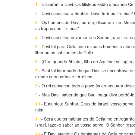
1
- Disseram a Davi: Os filisteus estão atacando Ceil
2
- Davi consultou o Senhor: Devo ferir os filisteus? 
3
- Os homens de Davi, porém, disseram-lhe: Mesm
as tropas dos filisteus?
4
- Davi consultou novamente o Senhor, que lhe resp
5
- Davi foi para Ceila com os seus homens e atacou 
libertou os habitantes de Ceila.
6
- (Ora, quando Abiatar, filho de Aquimelec, fugira 
7
- Saul foi informado de que Davi se encontrava e
cidade com portas e ferrolhos.
8
- O rei convocou todo o povo às armas para descer
9
- Mas Davi, sabendo que Saul maquidiva perdê-lo, 
10
- E ajuntou: Senhor, Deus de Israel, vosso servo
mim.
11
- Será que os habitantes de Ceila me entregarã
Israel, fazei-o saber ao vosso servo. O Senhor resp
12
- E Davi ajuntou: Os habitantes de Ceila entre