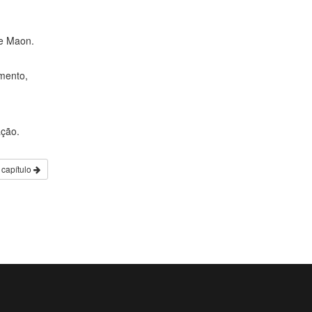
de Maon.
omento,
ação.
 capítulo