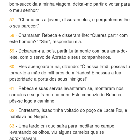
bem-sucedida a minha viagem, deixai-me partir e voltar para
o meu senhor.”
57
- “Chamemos a jovem, disseram eles, e perguntemos-lhe
o seu parecer.”
58
- Chamaram Rebeca e disseram-lhe: “Queres partir com
este homem?” “Sim”, respondeu ela.
59
- Deixaram-na, pois, partir juntamente com sua ama-de-
leite, com o servo de Abraão e seus companheiros.
60
- Eles abençoaram-na, dizendo: “Ó nossa irmã: possas tu
tornar-te a mãe de milhares de miríades! E possua a tua
posteridade a porta dos seus inimigos!”
61
- Rebeca e suas servas levantaram-se, montaram nos
camelos e seguiram o homem. Este conduzindo Rebeca,
pôs-se logo a caminho.
62
- Entretanto, Isaac tinha voltado do poço de Lacai-Roi, e
habitava no Negeb.
63
- Uma tarde em que saíra para meditar no campo,
levantando os olhos, viu alguns camelos que se
aproximavam.