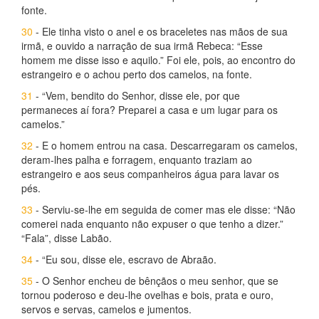
fonte.
30
- Ele tinha visto o anel e os braceletes nas mãos de sua
irmã, e ouvido a narração de sua irmã Rebeca: “Esse
homem me disse isso e aquilo.” Foi ele, pois, ao encontro do
estrangeiro e o achou perto dos camelos, na fonte.
31
- “Vem, bendito do Senhor, disse ele, por que
permaneces aí fora? Preparei a casa e um lugar para os
camelos.”
32
- E o homem entrou na casa. Descarregaram os camelos,
deram-lhes palha e forragem, enquanto traziam ao
estrangeiro e aos seus companheiros água para lavar os
pés.
33
- Serviu-se-lhe em seguida de comer mas ele disse: “Não
comerei nada enquanto não expuser o que tenho a dizer.”
“Fala”, disse Labão.
34
- “Eu sou, disse ele, escravo de Abraão.
35
- O Senhor encheu de bênçãos o meu senhor, que se
tornou poderoso e deu-lhe ovelhas e bois, prata e ouro,
servos e servas, camelos e jumentos.