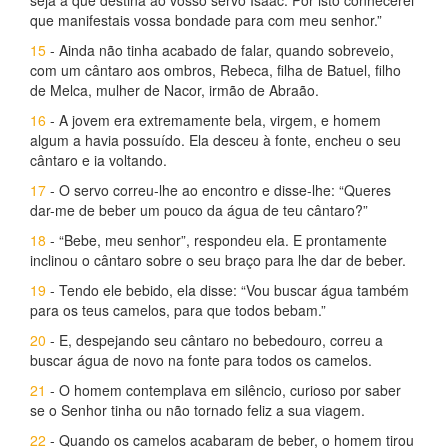
seja a que destina ao vosso servo Isaac. Por isto conhecerei
que manifestais vossa bondade para com meu senhor.”
15
- Ainda não tinha acabado de falar, quando sobreveio,
com um cântaro aos ombros, Rebeca, filha de Batuel, filho
de Melca, mulher de Nacor, irmão de Abraão.
16
- A jovem era extremamente bela, virgem, e homem
algum a havia possuído. Ela desceu à fonte, encheu o seu
cântaro e ia voltando.
17
- O servo correu-lhe ao encontro e disse-lhe: “Queres
dar-me de beber um pouco da água de teu cântaro?”
18
- “Bebe, meu senhor”, respondeu ela. E prontamente
inclinou o cântaro sobre o seu braço para lhe dar de beber.
19
- Tendo ele bebido, ela disse: “Vou buscar água também
para os teus camelos, para que todos bebam.”
20
- E, despejando seu cântaro no bebedouro, correu a
buscar água de novo na fonte para todos os camelos.
21
- O homem contemplava em silêncio, curioso por saber
se o Senhor tinha ou não tornado feliz a sua viagem.
22
- Quando os camelos acabaram de beber, o homem tirou