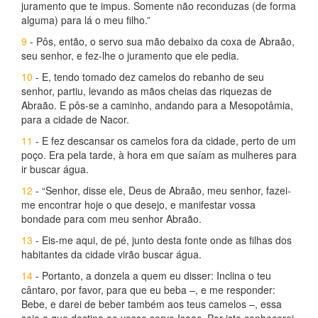
juramento que te impus. Somente não reconduzas (de forma
alguma) para lá o meu filho.”
9
- Pôs, então, o servo sua mão debaixo da coxa de Abraão,
seu senhor, e fez-lhe o juramento que ele pedia.
10
- E, tendo tomado dez camelos do rebanho de seu
senhor, partiu, levando as mãos cheias das riquezas de
Abraão. E pôs-se a caminho, andando para a Mesopotâmia,
para a cidade de Nacor.
11
- E fez descansar os camelos fora da cidade, perto de um
poço. Era pela tarde, à hora em que saíam as mulheres para
ir buscar água.
12
- “Senhor, disse ele, Deus de Abraão, meu senhor, fazei-
me encontrar hoje o que desejo, e manifestar vossa
bondade para com meu senhor Abraão.
13
- Eis-me aqui, de pé, junto desta fonte onde as filhas dos
habitantes da cidade virão buscar água.
14
- Portanto, a donzela a quem eu disser: Inclina o teu
cântaro, por favor, para que eu beba –, e me responder:
Bebe, e darei de beber também aos teus camelos –, essa