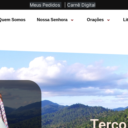
Meus Pedidos
|
Carnê Digital
Quem Somos
Nossa Senhora
Orações
Li
Terço