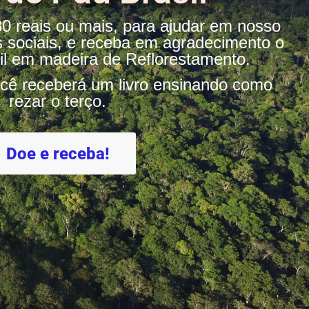
 reais ou mais, para ajudar em nosso
s sociais, e receba em agradecimento o
il em madeira de Reflorestamento.
cê receberá um livro ensinando como
rezar o terço.
Doe e receba!