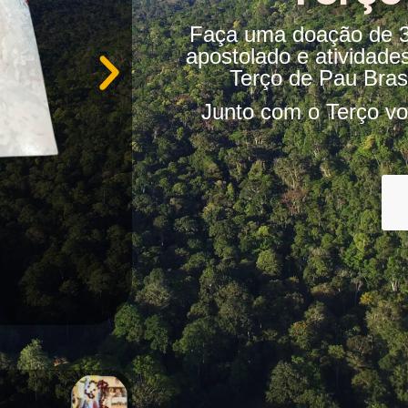
Faça uma doação de 30
apostolado e atividade
Terço de Pau Bras
Junto com o Terço vo