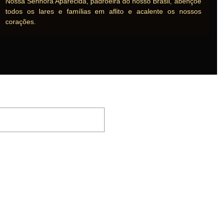
Nossa Senhora Aparecida, padroeira do nosso Brasil, abençoe
todos os lares e famílias em aflito e acalente os nossos
corações.