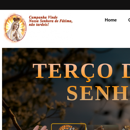
Home
TERÇO 
SENH