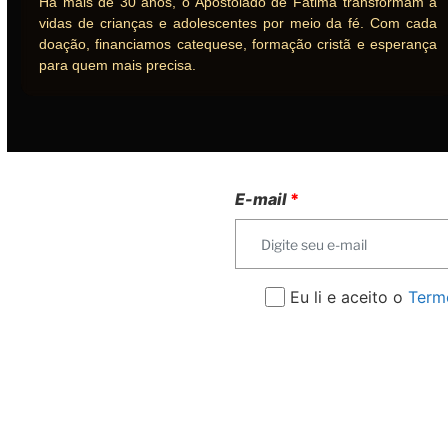
Há mais de 30 anos, o Apostolado de Fátima transformam a
vidas de crianças e adolescentes por meio da fé. Com cada
doação, financiamos catequese, formação cristã e esperança
para quem mais precisa.
E-mail
*
Eu li e aceito o
Termo