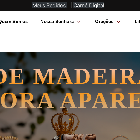
Meus Pedidos
|
Carnê Digital
Quem Somos
Nossa Senhora
Orações
Li
DE MADEIR
ORA APAR
✦