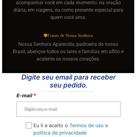
acompanhar você em cada momento: na oração
diária, em viagens, ou como presente especial para
quem você ama.
🛡Frases de Nossa Senhora
Nossa Senhora Aparecida, padroeira do nosso
Brasil, abençoe todos os lares e famílias em aflito e
acalente os nossos corações.
Digite seu email para receber
seu pedido.
E-mail
*
Eu li e aceito o
Termos de uso e
politica de privacidade