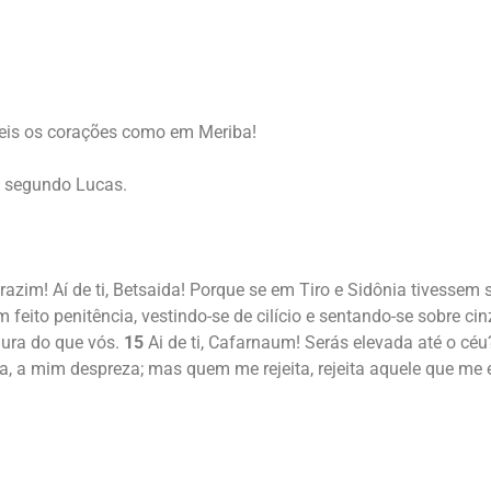
heis os corações como em Meriba!
o segundo Lucas.
Corazim! Aí de ti, Betsaida! Porque se em Tiro e Sidônia tivessem
 feito penitência, vestindo-se de cilício e sentando-se sobre ci
dura do que vós.
15
Ai de ti, Cafarnaum! Serás elevada até o céu?
ta, a mim despreza; mas quem me rejeita, rejeita aquele que me 