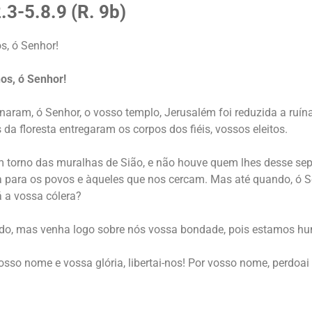
.3-5.8.9 (R. 9b)
os, ó Senhor!
nos, ó Senhor!
anaram, ó Senhor, o vosso templo, Jerusalém foi reduzida a ru
 da floresta entregaram os corpos dos fiéis, vossos eleitos.
orno das muralhas de Sião, e não houve quem lhes desse sepu
a para os povos e àqueles que nos cercam. Mas até quando, ó S
á a vossa cólera?
do, mas venha logo sobre nós vossa bondade, pois estamos h
osso nome e vossa glória, libertai-nos! Por vosso nome, perdoa