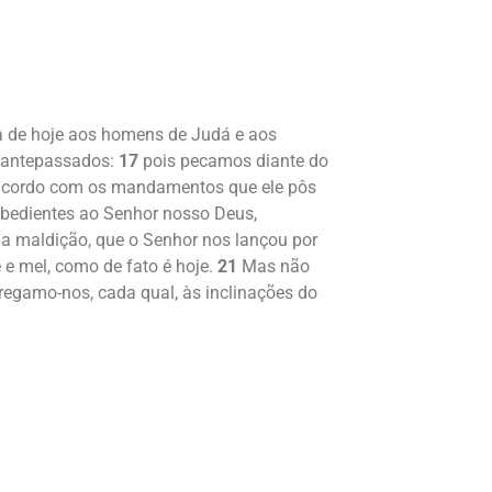
ia de hoje aos homens de Judá e aos
s antepassados:
17
pois pecamos diante do
e acordo com os mandamentos que ele pôs
sobedientes ao Senhor nosso Deus,
a maldição, que o Senhor nos lançou por
 e mel, como de fato é hoje.
21
Mas não
regamo-nos, cada qual, às inclinações do