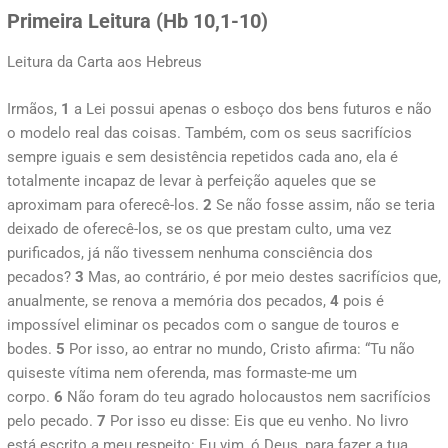
Primeira Leitura (Hb 10,1-10)
Leitura da Carta aos Hebreus
Irmãos,
1
a Lei possui apenas o esboço dos bens futuros e não
o modelo real das coisas. Também, com os seus sacrifícios
sempre iguais e sem desistência repetidos cada ano, ela é
totalmente incapaz de levar à perfeição aqueles que se
aproximam para oferecê-los.
2
Se não fosse assim, não se teria
deixado de oferecê-los, se os que prestam culto, uma vez
purificados, já não tivessem nenhuma consciência dos
pecados?
3
Mas, ao contrário, é por meio destes sacrifícios que,
anualmente, se renova a memória dos pecados,
4
pois é
impossível eliminar os pecados com o sangue de touros e
bodes.
5
Por isso, ao entrar no mundo, Cristo afirma: “Tu não
quiseste vítima nem oferenda, mas formaste-me um
corpo.
6
Não foram do teu agrado holocaustos nem sacrifícios
pelo pecado.
7
Por isso eu disse: Eis que eu venho. No livro
está escrito a meu respeito: Eu vim, ó Deus, para fazer a tua