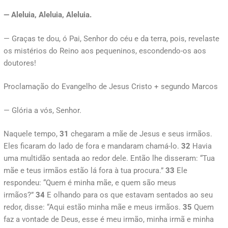
— Aleluia, Aleluia, Aleluia.
— Graças te dou, ó Pai, Senhor do céu e da terra, pois, revelaste
os mistérios do Reino aos pequeninos, escondendo-os aos
doutores!
Proclamação do Evangelho de Jesus Cristo + segundo Marcos
— Glória a vós, Senhor.
Naquele tempo,
31
chegaram a mãe de Jesus e seus irmãos.
Eles ficaram do lado de fora e mandaram chamá-lo.
32
Havia
uma multidão sentada ao redor dele. Então lhe disseram: “Tua
mãe e teus irmãos estão lá fora à tua procura.”
33
Ele
respondeu: “Quem é minha mãe, e quem são meus
irmãos?”
34
E olhando para os que estavam sentados ao seu
redor, disse: “Aqui estão minha mãe e meus irmãos.
35
Quem
faz a vontade de Deus, esse é meu irmão, minha irmã e minha