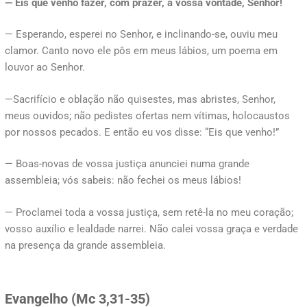
— Eis que venho fazer, com prazer, a vossa vontade, Senhor!
— Esperando, esperei no Senhor, e inclinando-se, ouviu meu
clamor. Canto novo ele pôs em meus lábios, um poema em
louvor ao Senhor.
—Sacrifício e oblação não quisestes, mas abristes, Senhor,
meus ouvidos; não pedistes ofertas nem vítimas, holocaustos
por nossos pecados. E então eu vos disse: “Eis que venho!”
— Boas-novas de vossa justiça anunciei numa grande
assembleia; vós sabeis: não fechei os meus lábios!
— Proclamei toda a vossa justiça, sem retê-la no meu coração;
vosso auxílio e lealdade narrei. Não calei vossa graça e verdade
na presença da grande assembleia.
Evangelho (Mc 3,31-35)