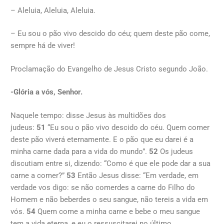
– Aleluia, Aleluia, Aleluia.
– Eu sou o pão vivo descido do céu; quem deste pão come,
sempre há de viver!
Proclamação do Evangelho de Jesus Cristo segundo João.
-Glória a vós, Senhor.
Naquele tempo: disse Jesus às multidões dos
judeus:
51
“Eu sou o pão vivo descido do céu. Quem comer
deste pão viverá eternamente. E o pão que eu darei é a
minha carne dada para a vida do mundo”.
52
Os judeus
discutiam entre si, dizendo: “Como é que ele pode dar a sua
carne a comer?”
53
Então Jesus disse: “Em verdade, em
verdade vos digo: se não comerdes a carne do Filho do
Homem e não beberdes o seu sangue, não tereis a vida em
vós.
54
Quem come a minha carne e bebe o meu sangue
tem a vida eterna, e eu o ressuscitarei no último