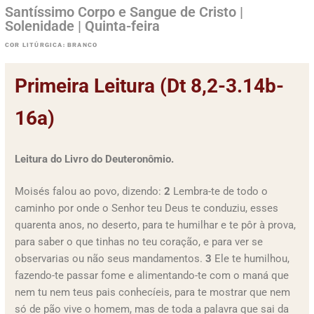
Santíssimo Corpo e Sangue de Cristo |
Solenidade | Quinta-feira
COR LITÚRGICA: BRANCO
Primeira Leitura (Dt 8,2-3.14b-
16a)
Leitura do Livro do Deuteronômio.
Moisés falou ao povo, dizendo:
2
Lembra-te de todo o
caminho por onde o Senhor teu Deus te conduziu, esses
quarenta anos, no deserto, para te humilhar e te pôr à prova,
para saber o que tinhas no teu coração, e para ver se
observarias ou não seus mandamentos.
3
Ele te humilhou,
fazendo-te passar fome e alimentando-te com o maná que
nem tu nem teus pais conhecíeis, para te mostrar que nem
só de pão vive o homem, mas de toda a palavra que sai da