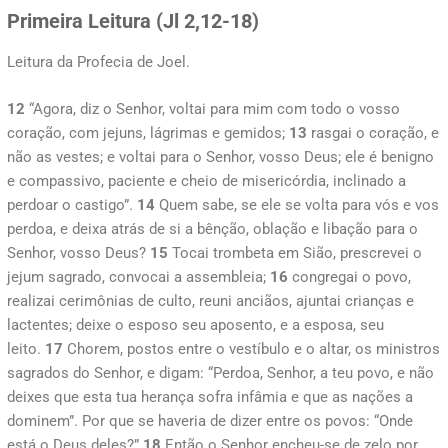
Primeira Leitura (
Jl 2,12-18)
Leitura da Profecia de Joel.
12
“Agora, diz o Senhor, voltai para mim com todo o vosso
coração, com jejuns, lágrimas e gemidos;
13
rasgai o coração, e
não as vestes; e voltai para o Senhor, vosso Deus; ele é benigno
e compassivo, paciente e cheio de misericórdia, inclinado a
perdoar o castigo”.
14
Quem sabe, se ele se volta para vós e vos
perdoa, e deixa atrás de si a bênção, oblação e libação para o
Senhor, vosso Deus?
15
Tocai trombeta em Sião, prescrevei o
jejum sagrado, convocai a assembleia;
16
congregai o povo,
realizai cerimônias de culto, reuni anciãos, ajuntai crianças e
lactentes; deixe o esposo seu aposento, e a esposa, seu
leito.
17
Chorem, postos entre o vestíbulo e o altar, os ministros
sagrados do Senhor, e digam: “Perdoa, Senhor, a teu povo, e não
deixes que esta tua herança sofra infâmia e que as nações a
dominem”. Por que se haveria de dizer entre os povos: “Onde
está o Deus deles?”
18
Então o Senhor encheu-se de zelo por