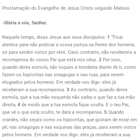
Proclamação do Evangelho de Jesus Cristo segundo Mateus.
-Glória a vós, Senhor.
Naquele tempo, disse Jesus aos seus discípulos:
1
“Ficai
atentos para não praticar a vossa justiça na frente dos homens,
só para serdes vistos por eles. Caso contrário, não recebereis a
recompensa do vosso Pai que está nos céus.
2
Por isso,
quando deres esmola, não toques a trombeta diante de ti, como
fazem os hipócritas nas sinagogas e nas ruas, para serem
elogiados pelos homens. Em verdade vos digo: eles já
receberam a sua recompensa.
3
Ao contrário, quando deres
esmola, que a tua mão esquerda não saiba o que faz a tua mão
direita,
4
de modo que a tua esmola fique oculta. E o teu Pai,
que vê o que está oculto, te dará a recompensa.
5
Quando
orardes, não sejais como os hipócritas, que gostam de rezar em
pé, nas sinagogas e nas esquinas das praças, para serem vistos
pelos homens. Em verdade vos digo: eles já receberam a sua