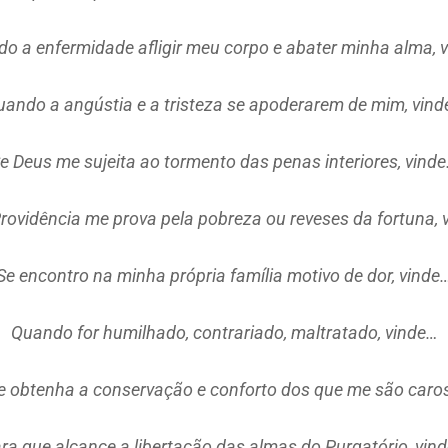
o a enfermidade afligir meu corpo e abater minha alma, 
ando a angústia e a tristeza se apoderarem de mim, vin
e Deus me sujeita ao tormento das penas interiores, vind
Providência me prova pela pobreza ou reveses da fortuna, 
Se encontro na minha própria família motivo de dor, vinde
Quando for humilhado, contrariado, maltratado, vinde…
e obtenha a conservação e conforto dos que me são caros
ra que alcance a libertação das almas do Purgatório, vin