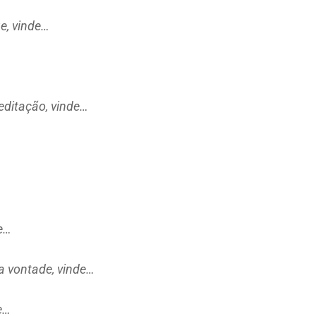
e, vinde…
editação, vinde…
e…
a vontade, vinde…
e…