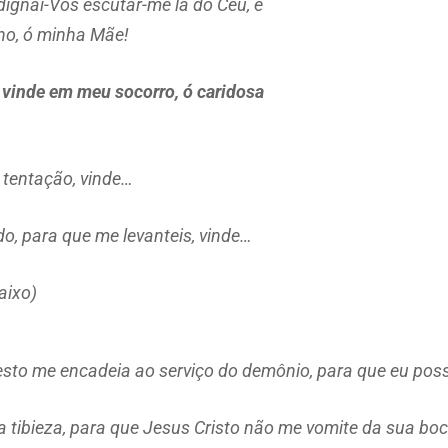
dignai-Vos escutar-me lá do Céu, e
ho, ó minha Mãe!
,
vinde em meu socorro, ó caridosa
tentação, vinde…
do, para que me levanteis,
vinde
…
aixo)
esto me encadeia ao serviço do demônio, para que eu pos
na tibieza, para que Jesus Cristo não me vomite da sua boc