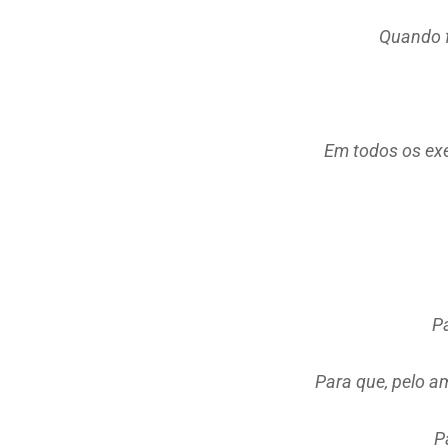
Quando f
Em todos os exe
P
Para que, pelo a
P