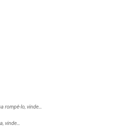
sa rompê-lo,
vinde
…
a, vinde…