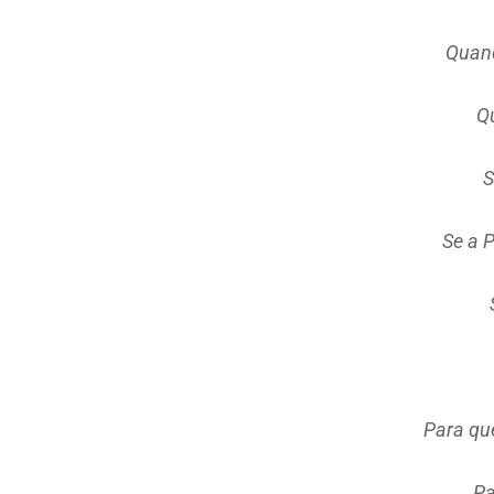
Quand
Qu
S
Se a 
Para qu
Pa