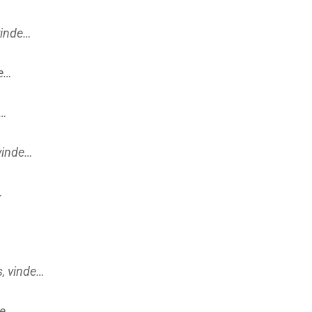
vinde…
de…
e…
vinde…
…
, vinde…
de…