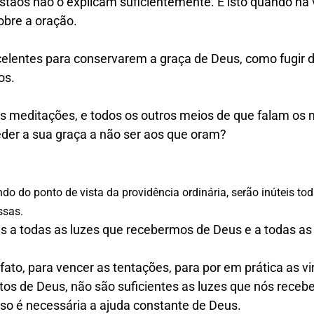
stãos não o explicam suficientemente. E isto quando na
sobre a oração.
elentes para conservarem a graça de Deus, como fugir d
os.
s meditações, e todos os outros meios de que falam os m
eder a sua graça a não ser aos que oram?
do do ponto de vista da providência ordinária, serão inúteis to
ssas.
s a todas as luzes que recebermos de Deus e a todas a
fato, para vencer as tentações, para por em prática as vi
s de Deus, não são suficientes as luzes que nós receb
so é necessária a ajuda constante de Deus.