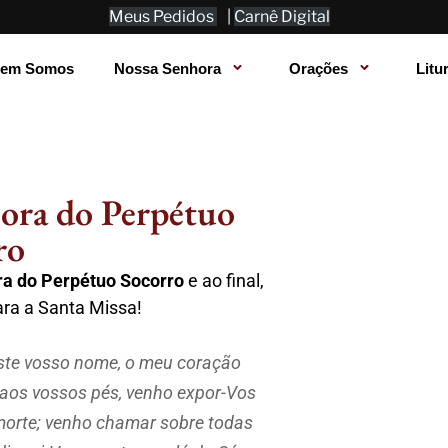
Meus Pedidos
|
Carnê Digital
em Somos
Nossa Senhora
Orações
Litu
ora do Perpétuo
ro
a do Perpétuo Socorro
e ao final,
ara a Santa Missa!
este vosso nome, o meu coração
 aos vossos pés, venho expor-Vos
morte; venho chamar sobre todas