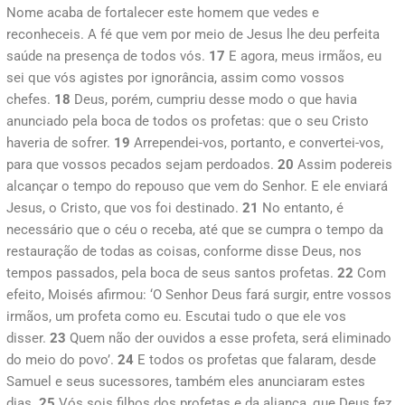
Nome acaba de fortalecer este homem que vedes e
reconheceis. A fé que vem por meio de Jesus lhe deu perfeita
saúde na presença de todos vós.
17
E agora, meus irmãos, eu
sei que vós agistes por ignorância, assim como vossos
chefes.
18
Deus, porém, cumpriu desse modo o que havia
anunciado pela boca de todos os profetas: que o seu Cristo
haveria de sofrer.
19
Arrependei-vos, portanto, e convertei-vos,
para que vossos pecados sejam perdoados.
20
Assim podereis
alcançar o tempo do repouso que vem do Senhor. E ele enviará
Jesus, o Cristo, que vos foi destinado.
21
No entanto, é
necessário que o céu o receba, até que se cumpra o tempo da
restauração de todas as coisas, conforme disse Deus, nos
tempos passados, pela boca de seus santos profetas.
22
Com
efeito, Moisés afirmou: ‘O Senhor Deus fará surgir, entre vossos
irmãos, um profeta como eu. Escutai tudo o que ele vos
disser.
23
Quem não der ouvidos a esse profeta, será eliminado
do meio do povo’.
24
E todos os profetas que falaram, desde
Samuel e seus sucessores, também eles anunciaram estes
dias.
25
Vós sois filhos dos profetas e da aliança, que Deus fez