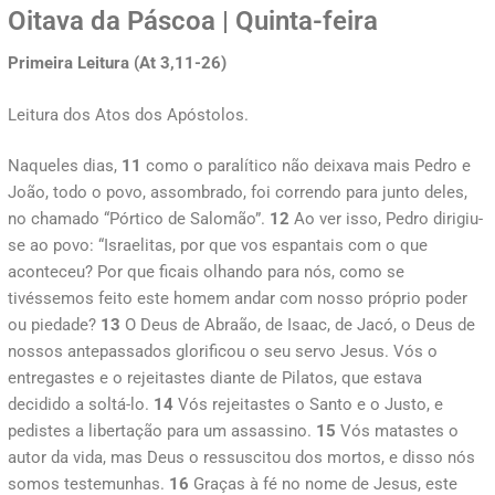
Oitava da Páscoa | Quinta-feira
Primeira Leitura (At 3,11-26)
Leitura dos Atos dos Apóstolos.
Naqueles dias,
11
como o paralítico não deixava mais Pedro e
João, todo o povo, assombrado, foi correndo para junto deles,
no chamado “Pórtico de Salomão”.
12
Ao ver isso, Pedro dirigiu-
se ao povo: “Israelitas, por que vos espantais com o que
aconteceu? Por que ficais olhando para nós, como se
tivéssemos feito este homem andar com nosso próprio poder
ou piedade?
13
O Deus de Abraão, de Isaac, de Jacó, o Deus de
nossos antepassados glorificou o seu servo Jesus. Vós o
entregastes e o rejeitastes diante de Pilatos, que estava
decidido a soltá-lo.
14
Vós rejeitastes o Santo e o Justo, e
pedistes a libertação para um assassino.
15
Vós matastes o
autor da vida, mas Deus o ressuscitou dos mortos, e disso nós
somos testemunhas.
16
Graças à fé no nome de Jesus, este