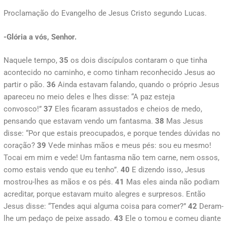
Proclamação do Evangelho de Jesus Cristo segundo Lucas.
-Glória a vós, Senhor.
Naquele tempo,
35
os dois discípulos contaram o que tinha
acontecido no caminho, e como tinham reconhecido Jesus ao
partir o pão.
36
Ainda estavam falando, quando o próprio Jesus
apareceu no meio deles e lhes disse: “A paz esteja
convosco!”
37
Eles ficaram assustados e cheios de medo,
pensando que estavam vendo um fantasma.
38
Mas Jesus
disse: “Por que estais preocupados, e porque tendes dúvidas no
coração?
39
Vede minhas mãos e meus pés: sou eu mesmo!
Tocai em mim e vede! Um fantasma não tem carne, nem ossos,
como estais vendo que eu tenho”.
40
E dizendo isso, Jesus
mostrou-lhes as mãos e os pés.
41
Mas eles ainda não podiam
acreditar, porque estavam muito alegres e surpresos. Então
Jesus disse: “Tendes aqui alguma coisa para comer?”
42
Deram-
lhe um pedaço de peixe assado.
43
Ele o tomou e comeu diante