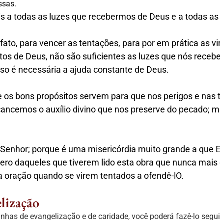
ssas.
s a todas as luzes que recebermos de Deus e a todas a
fato, para vencer as tentações, para por em prática as vi
s de Deus, não são suficientes as luzes que nós receb
so é necessária a ajuda constante de Deus.
e os bons propósitos servem para que nos perigos e nas t
cancemos o auxílio divino que nos preserve do pecado; 
o Senhor; porque é uma misericórdia muito grande a que
Espero daqueles que tiverem lido esta obra que nunca m
 oração quando se virem tentados a ofendê-lO.
lização
as de evangelização e de caridade, você poderá fazê-lo seg