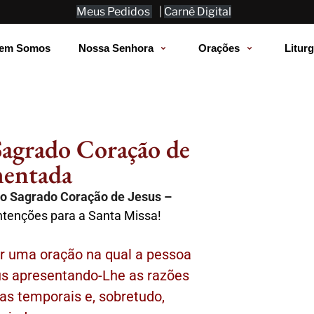
Meus Pedidos
|
Carnê Digital
em Somos
Nossa Senhora
Orações
Liturg
 Sagrado Coração de
mentada
 ao Sagrado Coração de Jesus –
intenções para a Santa Missa!
er uma oração na qual a pessoa
us apresentando-Lhe as razões
as temporais e, sobretudo,