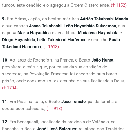
fundou este cenóbio e o agregou à Ordem Cisterciense,
(† 1152)
9.
Em Arima, Japão, os beatos mártires
Adrião Takahashi Mondo
e sua esposa
Joana Takahashi
;
Leão Hayashida Sukeemon
, sua
esposa
Marta Hayashida
e seus filhos
Madalena Hayashida
e
Diogo Hayashida
;
Leão Takedomi Han’emon
e seu filho
Paulo
Takedomi Han’emon,
(† 1613)
10.
Ao largo de Rochefort, na França, o Beato
João
Hunot
,
presbítero e mártir, que, por causa da sua condição de
sacerdote, na Revolução Francesa foi encerrado num barco-
prisão, onde consumou o testemunho da sua fidelidade a Deus,
(† 1794)
11.
Em Pisa, na Itália, o Beato
José Toniolo
, pai de família e
cooperador salesiano,
(† 1918)
12.
Em Benaguacil, localidade da província de Valência, na
Espanha, o Beato
José
Llosá
Balaguer
, religioso dos Terciários