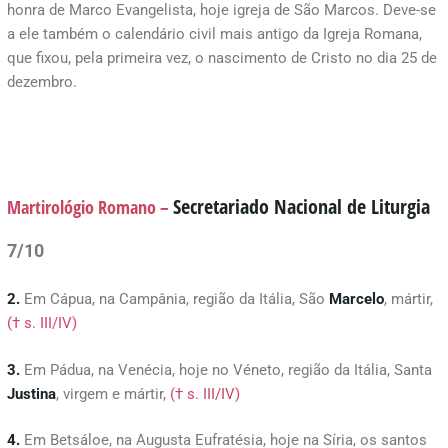
honra de Marco Evangelista, hoje igreja de São Marcos. Deve-se
a ele também o calendário civil mais antigo da Igreja Romana,
que fixou, pela primeira vez, o nascimento de Cristo no dia 25 de
dezembro.
Secretariado Nacional de Liturgia
Martirológio Romano –
7/10
2.
Em Cápua, na Campânia, região da Itália, São
Marcelo
, mártir,
(† s. III/IV)
3.
Em Pádua, na Venécia, hoje no Véneto, região da Itália, Santa
Justina
, virgem e mártir,
(† s. III/IV)
4.
Em Betsáloe, na Augusta Eufratésia, hoje na Síria, os santos