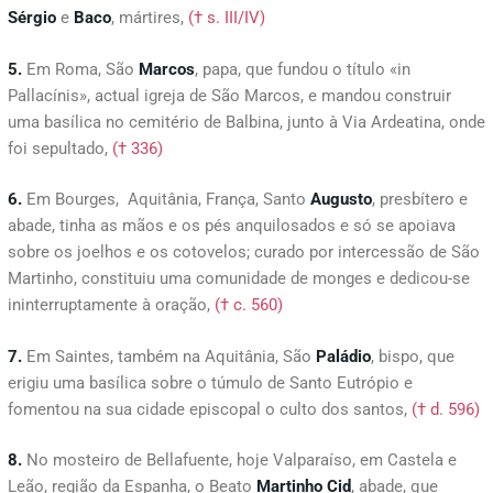
Sérgio
e
Baco
, mártires,
(† s. III/IV)
5.
Em Roma, São
Marcos
, papa, que fundou o título «in
Pallacínis», actual igreja de São Marcos, e mandou construir
uma basílica no cemitério de Balbina, junto à Via Ardeatina, onde
foi sepultado,
(† 336)
6.
Em Bourges, Aquitânia, França, Santo
Augusto
, presbítero e
abade, tinha as mãos e os pés anquilosados e só se apoiava
sobre os joelhos e os cotovelos; curado por intercessão de São
Martinho, constituiu uma comunidade de monges e dedicou-se
ininterruptamente à oração,
(† c. 560)
7.
Em Saintes, também na Aquitânia, São
Paládio
, bispo, que
erigiu uma basílica sobre o túmulo de Santo Eutrópio e
fomentou na sua cidade episcopal o culto dos santos,
(† d. 596)
8.
No mosteiro de Bellafuente, hoje Valparaíso, em Castela e
Leão, região da Espanha, o Beato
Martinho
Cid
, abade, que