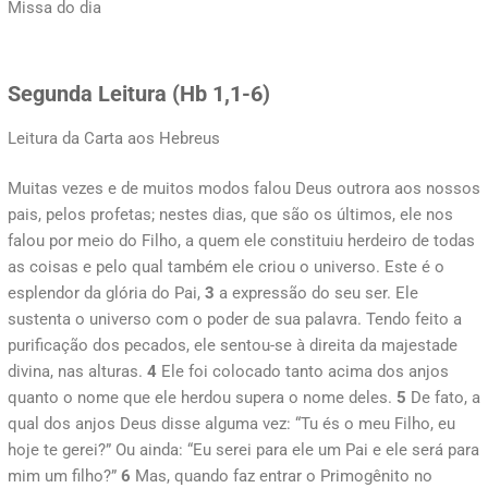
Missa do dia
Segunda Leitura (Hb 1,1-6)
Leitura da Carta aos Hebreus
Muitas vezes e de muitos modos falou Deus outrora aos nossos
pais, pelos profetas; nestes dias, que são os últimos, ele nos
falou por meio do Filho, a quem ele constituiu herdeiro de todas
as coisas e pelo qual também ele criou o universo. Este é o
esplendor da glória do Pai,
3
a expressão do seu ser. Ele
sustenta o universo com o poder de sua palavra. Tendo feito a
purificação dos pecados, ele sentou-se à direita da majestade
divina, nas alturas.
4
Ele foi colocado tanto acima dos anjos
quanto o nome que ele herdou supera o nome deles.
5
De fato, a
qual dos anjos Deus disse alguma vez: “Tu és o meu Filho, eu
hoje te gerei?” Ou ainda: “Eu serei para ele um Pai e ele será para
mim um filho?”
6
Mas, quando faz entrar o Primogênito no