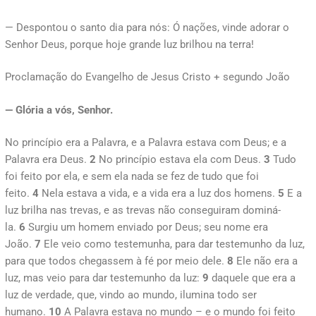
— Despontou o santo dia para nós: Ó nações, vinde adorar o
Senhor Deus, porque hoje grande luz brilhou na terra!
Proclamação do Evangelho de Jesus Cristo + segundo João
— Glória a vós, Senhor.
No princípio era a Palavra, e a Palavra estava com Deus; e a
Palavra era Deus.
2
No princípio estava ela com Deus.
3
Tudo
foi feito por ela, e sem ela nada se fez de tudo que foi
feito.
4
Nela estava a vida, e a vida era a luz dos homens.
5
E a
luz brilha nas trevas, e as trevas não conseguiram dominá-
la.
6
Surgiu um homem enviado por Deus; seu nome era
João.
7
Ele veio como testemunha, para dar testemunho da luz,
para que todos chegassem à fé por meio dele.
8
Ele não era a
luz, mas veio para dar testemunho da luz:
9
daquele que era a
luz de verdade, que, vindo ao mundo, ilumina todo ser
humano.
10
A Palavra estava no mundo – e o mundo foi feito