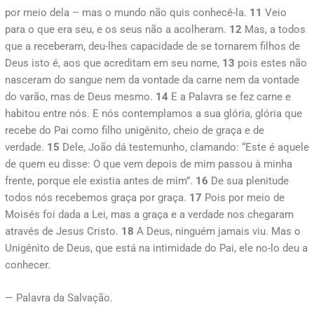
por meio dela – mas o mundo não quis conhecê-la.
11
Veio
para o que era seu, e os seus não a acolheram.
12
Mas, a todos
que a receberam, deu-lhes capacidade de se tornarem filhos de
Deus isto é, aos que acreditam em seu nome,
13
pois estes não
nasceram do sangue nem da vontade da carne nem da vontade
do varão, mas de Deus mesmo.
14
E a Palavra se fez carne e
habitou entre nós. E nós contemplamos a sua glória, glória que
recebe do Pai como filho unigênito, cheio de graça e de
verdade.
15
Dele, João dá testemunho, clamando: “Este é aquele
de quem eu disse: O que vem depois de mim passou à minha
frente, porque ele existia antes de mim”.
16
De sua plenitude
todos nós recebemos graça por graça.
17
Pois por meio de
Moisés foi dada a Lei, mas a graça e a verdade nos chegaram
através de Jesus Cristo.
18
A Deus, ninguém jamais viu. Mas o
Unigênito de Deus, que está na intimidade do Pai, ele no-lo deu a
conhecer.
— Palavra da Salvação.