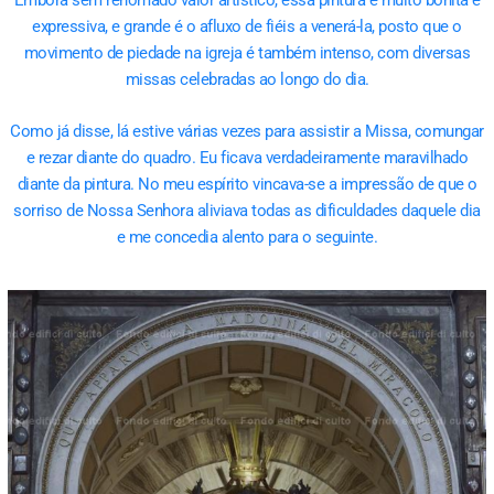
Embora sem renomado valor artístico, essa pintura é muito bonita e
expressiva, e grande é o afluxo de fiéis a venerá-la, posto que o
movimento de piedade na igreja é também intenso, com diversas
missas celebradas ao longo do dia.
Como já disse, lá estive várias vezes para assistir a Missa, comungar
e rezar diante do quadro. Eu ficava verdadeiramente maravilhado
diante da pintura. No meu espírito vincava-se a impressão de que o
sorriso de Nossa Senhora aliviava todas as dificuldades daquele dia
e me concedia alento para o seguinte.