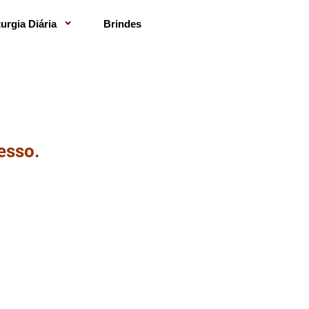
turgia Diária
Brindes
esso.