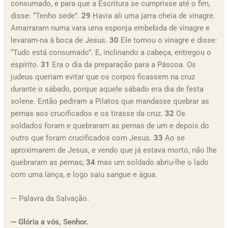
consumado, e para que a Escritura se cumprisse até o fim,
disse: “Tenho sede”.
29
Havia ali uma jarra cheia de vinagre.
Amarraram numa vara uma esponja embebida de vinagre e
levaram-na à boca de Jesus.
30
Ele tomou o vinagre e disse:
“Tudo está consumado”. E, inclinando a cabeça, entregou o
espírito.
31
Era o dia da preparação para a Páscoa. Os
judeus queriam evitar que os corpos ficassem na cruz
durante o sábado, porque aquele sábado era dia de festa
solene. Então pediram a Pilatos que mandasse quebrar as
pernas aos crucificados e os tirasse da cruz.
32
Os
soldados foram e quebraram as pernas de um e depois do
outro que foram crucificados com Jesus.
33
Ao se
aproximarem de Jesus, e vendo que já estava morto, não lhe
quebraram as pernas;
34
mas um soldado abriu-lhe o lado
com uma lança, e logo saiu sangue e água.
— Palavra da Salvação.
— Glória a vós, Senhor.