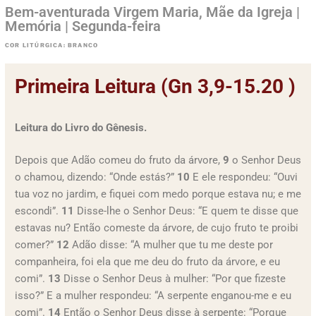
Bem-aventurada Virgem Maria, Mãe da Igreja |
Memória | Segunda-feira
COR LITÚRGICA: BRANCO
Primeira Leitura (Gn 3,9-15.20 )
Leitura do Livro do Gênesis.
Depois que Adão comeu do fruto da árvore,
9
o Senhor Deus
o chamou, dizendo: “Onde estás?”
10
E ele respondeu: “Ouvi
tua voz no jardim, e fiquei com medo porque estava nu; e me
escondi”.
11
Disse-lhe o Senhor Deus: “E quem te disse que
estavas nu? Então comeste da árvore, de cujo fruto te proibi
comer?”
12
Adão disse: “A mulher que tu me deste por
companheira, foi ela que me deu do fruto da árvore, e eu
comi”.
13
Disse o Senhor Deus à mulher: “Por que fizeste
isso?” E a mulher respondeu: “A serpente enganou-me e eu
comi”.
14
Então o Senhor Deus disse à serpente: “Porque