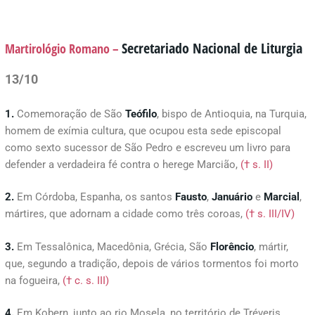
Secretariado Nacional de Liturgia
Martirológio Romano –
13/10
1.
Comemoração de São
Teófilo
, bispo de Antioquia, na Turquia,
homem de exímia cultura, que ocupou esta sede episcopal
como sexto sucessor de São Pedro e escreveu um livro para
defender a verdadeira fé contra o herege Marcião,
(† s. II)
2.
Em Córdoba, Espanha, os santos
Fausto
,
Januário
e
Marcial
,
mártires, que adornam a cidade como três coroas,
(† s. III/IV)
3.
Em Tessalônica, Macedônia, Grécia, São
Florêncio
, mártir,
que, segundo a tradição, depois de vários tormentos foi morto
na fogueira,
(† c. s. III)
4.
Em Kobern, junto ao rio Mosela, no território de Tréveris,