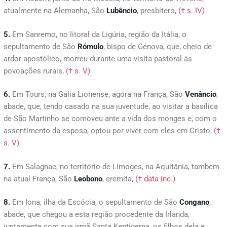
atualmente na Alemanha, São
Lubêncio
, presbítero,
(† s. IV)
5.
Em Sanremo, no litoral da Ligúria, região da Itália, o
sepultamento de São
Rómulo
, bispo de Génova, que, cheio de
ardor apostólico, morreu durante uma visita pastoral às
povoações rurais,
(† s. V)
6.
Em Tours, na Gália Lionense, agora na França, São
Venâncio
,
abade, que, tendo casado na sua juventude, ao visitar a basílica
de São Martinho se comoveu ante a vida dos monges e, com o
assentimento da esposa, optou por viver com eles em Cristo,
(†
s. V)
7.
Em Salagnac, no território de Limoges, na Aquitânia, também
na atual França, São
Leobono
, eremita,
(† data inc.)
8.
Em Iona, ilha da Escócia, o sepultamento de São
Congano
,
abade, que chegou a esta região procedente da Irlanda,
juntamente com sua irmã Santa Kentigerna, os filhos dela e