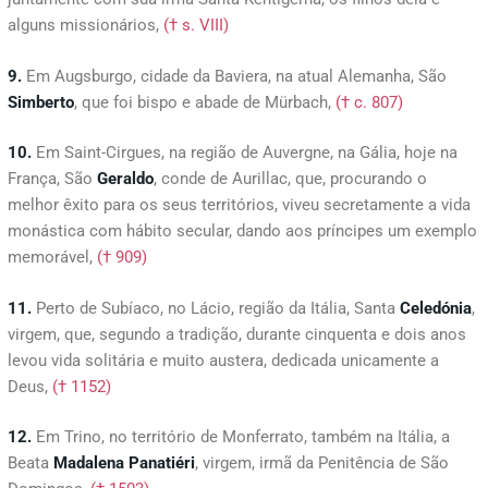
alguns missionários,
(† s. VIII)
9.
Em Augsburgo, cidade da Baviera, na atual Alemanha, São
Simberto
, que foi bispo e abade de Mürbach,
(† c. 807)
10.
Em Saint-Cirgues, na região de Auvergne, na Gália, hoje na
França, São
Geraldo
, conde de Aurillac, que, procurando o
melhor êxito para os seus territórios, viveu secretamente a vida
monástica com hábito secular, dando aos príncipes um exemplo
memorável,
(† 909)
11.
Perto de Subíaco, no Lácio, região da Itália, Santa
Celedónia
,
virgem, que, segundo a tradição, durante cinquenta e dois anos
levou vida solitária e muito austera, dedicada unicamente a
Deus,
(† 1152)
12.
Em Trino, no território de Monferrato, também na Itália, a
Beata
Madalena
Panatiéri
, virgem, irmã da Penitência de São