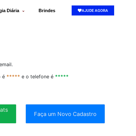
gia Diária
Brindes
AJUDE AGORA
email.
o é
*****
e o telefone é
*****
ats
Faça um Novo Cadastro