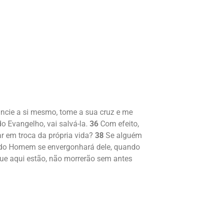
uncie a si mesmo, tome a sua cruz e me
o Evangelho, vai salvá-la.
36
Com efeito,
r em troca da própria vida?
38
Se alguém
o do Homem se envergonhará dele, quando
que aqui estão, não morrerão sem antes