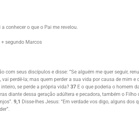
a conhecer o que o Pai me revelou.
o + segundo Marcos
 com seus discípulos e disse: “Se alguém me quer seguir, ren
, vai perdê-la; mas quem perder a sua vida por causa de mim e d
teiro, se perde a própria vida?
37
E o que poderia o homem da
ras diante dessa geração adúltera e pecadora, também o Filh
njos”.
9,1
Disse-lhes Jesus: “Em verdade vos digo, alguns dos 
der”.