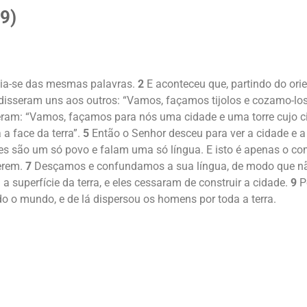
-9)
via-se das mesmas palavras.
2
E aconteceu que, partindo do or
disseram uns aos outros: “Vamos, façamos tijolos e cozamo-los 
ram: “Vamos, façamos para nós uma cidade e uma torre cujo ci
a face da terra”.
5
Então o Senhor desceu para ver a cidade e 
eles são um só povo e falam uma só língua. E isto é apenas o 
erem.
7
Desçamos e confundamos a sua língua, de modo que nã
a superfície da terra, e eles cessaram de construir a cidade.
9
Po
o o mundo, e de lá dispersou os homens por toda a terra.