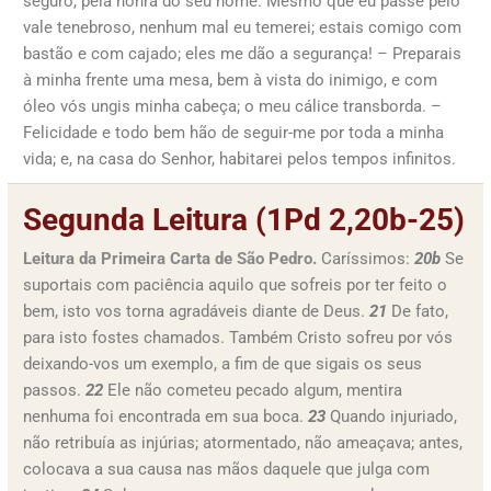
seguro, pela honra do seu nome. Mesmo que eu passe pelo
vale tenebroso, nenhum mal eu temerei; estais comigo com
bastão e com cajado; eles me dão a segurança! – Preparais
à minha frente uma mesa, bem à vista do inimigo, e com
óleo vós ungis minha cabeça; o meu cálice transborda. –
Felicidade e todo bem hão de seguir-me por toda a minha
vida; e, na casa do Senhor, habitarei pelos tempos infinitos.
Segunda Leitura (1Pd 2,20b-25)
Leitura da Primeira Carta de São Pedro.
Caríssimos:
20b
Se
suportais com paciência aquilo que sofreis por ter feito o
bem, isto vos torna agradáveis diante de Deus.
21
De fato,
para isto fostes chamados. Também Cristo sofreu por vós
deixando-vos um exemplo, a fim de que sigais os seus
passos.
22
Ele não cometeu pecado algum, mentira
nenhuma foi encontrada em sua boca.
23
Quando injuriado,
não retribuía as injúrias; atormentado, não ameaçava; antes,
colocava a sua causa nas mãos daquele que julga com