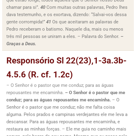
que estão longe, todos aqueles que o Senhor nosso Deus
chamar para si”.
40
Com muitas outras palavras, Pedro lhes
dava testemunho, e os exortava, dizendo: “Salvai-vos dessa
gente corrompida!”
41
Os que aceitaram as palavras de
Pedro receberam o batismo. Naquele dia, mais ou menos
três mil pessoas se uniram a eles. – Palavra do Senhor.
–
Graças a Deus.
Responsório Sl 22(23),1-3a.3b-
4.5.6 (R. cf. 1.2c)
– O Senhor é o pastor que me conduz; para as águas
repousantes me encaminha.
– O Senhor é o pastor que me
conduz; para as águas repousantes me encaminha.
– O
Senhor é o pastor que me conduz; não me falta coisa
alguma. Pelos prados e campinas verdejantes ele me leva a
descansar. Para as águas repousantes me encaminha, e
restaura as minhas forças. – Ele me guia no caminho mais