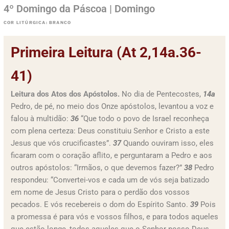
4º Domingo da Páscoa | Domingo
COR LITÚRGICA: BRANCO
Primeira Leitura (At 2,14a.36-
41)
Leitura dos Atos dos Apóstolos.
No dia de Pentecostes,
14a
Pedro, de pé, no meio dos Onze apóstolos, levantou a voz e
falou à multidão:
36
“Que todo o povo de Israel reconheça
com plena certeza: Deus constituiu Senhor e Cristo a este
Jesus que vós crucificastes”.
37
Quando ouviram isso, eles
ficaram com o coração aflito, e perguntaram a Pedro e aos
outros apóstolos: “Irmãos, o que devemos fazer?”
38
Pedro
respondeu: “Convertei-vos e cada um de vós seja batizado
em nome de Jesus Cristo para o perdão dos vossos
pecados. E vós recebereis o dom do Espírito Santo.
39
Pois
a promessa é para vós e vossos filhos, e para todos aqueles