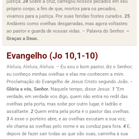
justiça.
24
Sobre a cruz, carregou nossos pecados em seu
próprio corpo, a fim de que, mortos para os pecados,
vivamos para a justiça. Por suas feridas fostes curados.
25
Andáveis como ovelhas desgarradas, mas agora voltastes
ao pastor e guarda de vossas vidas. – Palavra do Senhor.
–
Graças a Deus.
Evangelho (Jo 10,1-10)
Aleluia, Aleluia, Aleluia.
– Eu sou o bom pastor, diz o Senhor;
eu conheço minhas ovelhas e elas me conhecem a mim.
Proclamação do Evangelho de Jesus Cristo segundo João.
-
Glória a vós, Senhor.
Naquele tempo, disse Jesus:
1
“Em
verdade, em verdade vos digo, quem não entra no redil das
ovelhas pela porta, mas sobe por outro lugar, é ladrão e
assaltante.
2
Quem entra pela porta é o pastor das ovelhas.
3
A esse o porteiro abre, e as ovelhas escutam a sua voz;
ele chama as ovelhas pelo nome e as conduz para fora.
4
E,
depois de fazer sair todas as que são suas, caminha à sua