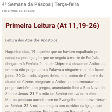
4ª Semana da Páscoa | Terça-feira
COR LITÚRGICA: BRANCO
Primeira Leitura (At 11,19-26)
Leitura dos Atos dos Apóstolos.
Naqueles dias,
19
aqueles que se haviam espalhado por
causa da perseguição que se seguiu à morte de Estêvão,
chegaram à Fenícia, à ilha de Chipre e à cidade de Antioquia,
embora não pregassem a Palavra a ninguém que não fosse
judeu.
20
Contudo, alguns deles, habitantes de Chipre e da
cidade de Cirene, chegaram a Antioquia e começaram a
pregar também aos gregos, anunciando-lhes a Boa-Nova do
Senhor Jesus.
21
E a mão do Senhor estava com eles.
Muitas pessoas acreditaram no Evangelho e se converteram
ao Senhor.
22
A notícia chegou aos ouvidos da Igreja que
estava em Jerusalém. Então enviaram Barnabé até