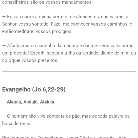
conselheiros são os vossos mandamentos.
— Eu vos narrei a minha sorte e me atendestes, ensinai-me, ó
Senhor, vossa vontade! Fazei-me conhecer vossos caminhos, e
então meditarei vossos prodígios!
— Afastai-me do caminho da mentira e dai-me a vossa lei como
um presente! Escolhi seguir a trilha da verdade, diante de mim eu
coloquei vossos preceitos.
Evangelho (Jo 6,22-29)
— Aleluia, Aleluia, Aleluia.
— O homem não vive somente de pão, mas de toda palavra da
boca de Deus.
Proclamação do Evangelho de Jesus Cristo + segundo João