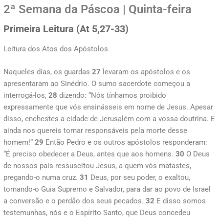
2ª Semana da Páscoa | Quinta-feira
Primeira Leitura (At 5,27-33)
Leitura dos Atos dos Apóstolos
Naqueles dias, os guardas
27
levaram os apóstolos e os
apresentaram ao Sinédrio. O sumo sacerdote começou a
interrogá-los,
28
dizendo: “Nós tínhamos proibido
expressamente que vós ensinásseis em nome de Jesus. Apesar
disso, enchestes a cidade de Jerusalém com a vossa doutrina. E
ainda nos quereis tornar responsáveis pela morte desse
homem!”
29
Então Pedro e os outros apóstolos responderam:
“É preciso obedecer a Deus, antes que aos homens.
30
O Deus
de nossos pais ressuscitou Jesus, a quem vós matastes,
pregando-o numa cruz.
31
Deus, por seu poder, o exaltou,
tornando-o Guia Supremo e Salvador, para dar ao povo de Israel
a conversão e o perdão dos seus pecados.
32
E disso somos
testemunhas, nós e o Espírito Santo, que Deus concedeu