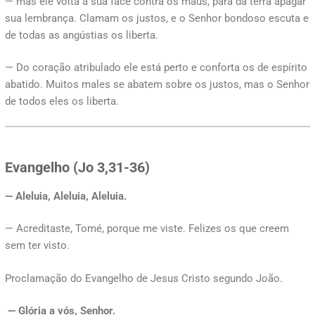
— mas ele volta a sua face contra os maus, para da terra apagar
sua lembrança. Clamam os justos, e o Senhor bondoso escuta e
de todas as angústias os liberta.
— Do coração atribulado ele está perto e conforta os de espírito
abatido. Muitos males se abatem sobre os justos, mas o Senhor
de todos eles os liberta.
Evangelho (Jo 3,31-36)
— Aleluia, Aleluia, Aleluia.
— Acreditaste, Tomé, porque me viste. Felizes os que creem
sem ter visto.
Proclamação do Evangelho de Jesus Cristo segundo João.
— Glória a vós, Senhor.