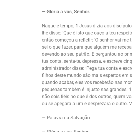
— Glória a vós, Senhor.
Naquele tempo,
1
Jesus dizia aos discípul
lhe disse: ‘Que é isto que ouço a teu respe
então começou a refletir: ‘O senhor vai me 
sei o que fazer, para que alguém me receb
devendo ao seu patrão. E perguntou ao pri
tua conta, senta-te, depressa, e escreve cin
administrador disse: ‘Pega tua conta e escr
filhos deste mundo são mais espertos em s
quando acabar, eles vos receberão nas mo
pequenas também é injusto nas grandes.
1
não sois fiéis no que é dos outros, quem v
ou se apegará a um e desprezará o outro. Vó
— Palavra da Salvação.
— Glória a vós, Senhor.