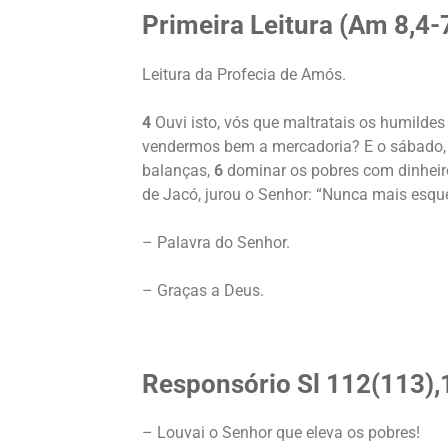
Primeira Leitura (
Am 8,4-
Leitura da Profecia de Amós.
4
Ouvi isto, vós que maltratais os humildes
vendermos bem a mercadoria? E o sábado, p
balanças,
6
dominar os pobres com dinheiro
de Jacó, jurou o Senhor: “Nunca mais esque
– Palavra do Senhor.
– Graças a Deus.
Responsório Sl 112(113),1
– Louvai o Senhor que eleva os pobres!