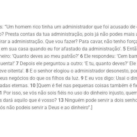
os: “Um homem rico tinha um administrador que foi acusado de 
ito? Presta contas da tua administração, pois já não podes mais
tirar a administração. Que vou fazer? Para cavar, não tenho for
a em sua casa quando eu for afastado da administração’.
5
Entã
meiro: ‘Quanto deves ao meu patrão?’
6
Ele respondeu: ‘Cem barri
quenta!’
7
Depois ele perguntou a outro: ‘E tu, quanto deves?’ Ele
eve oitenta’.
8
E o senhor elogiou o administrador desonesto, por
eus negócios do que os filhos da luz.
9
E eu vos digo: Usai o din
radas eternas.
10
[Quem é fiel nas pequenas coisas também é fie
1
Por isso, se vós não sois fiéis no uso do dinheiro injusto, qu
os dará aquilo que é vosso?
13
Ninguém pode servir a dois senho
s não podeis servir a Deus e ao dinheiro”.]