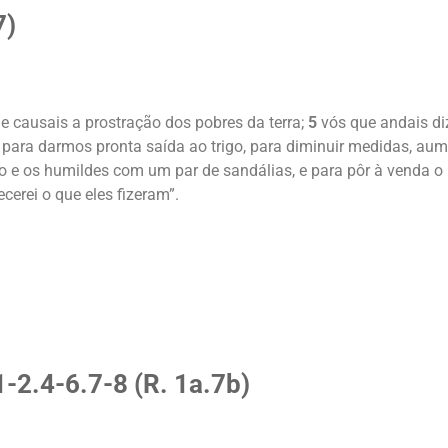
7)
 e causais a prostração dos pobres da terra;
5
vós que andais di
ara darmos pronta saída ao trigo, para diminuir medidas, aume
 e os humildes com um par de sandálias, e para pôr à venda o 
cerei o que eles fizeram”.
-2.4-6.7-8 (R. 1a.7b)