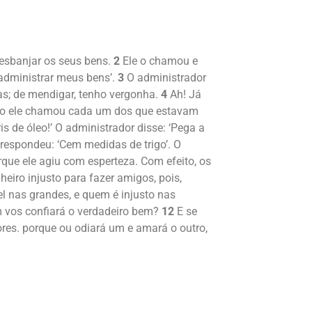
esbanjar os seus bens.
2
Ele o chamou e
 administrar meus bens’.
3
O administrador
ças; de mendigar, tenho vergonha.
4
Ah! Já
o ele chamou cada um dos que estavam
s de óleo!’ O administrador disse: ‘Pega a
 respondeu: ‘Cem medidas de trigo’. O
que ele agiu com esperteza. Com efeito, os
heiro injusto para fazer amigos, pois,
l nas grandes, e quem é injusto nas
em vos confiará o verdadeiro bem?
12
E se
res. porque ou odiará um e amará o outro,