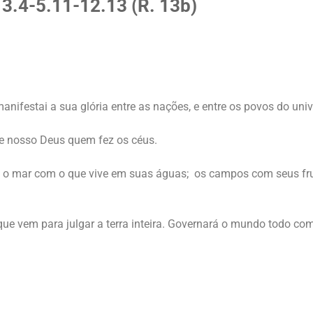
e 3.4-5.11-12.13 (R. 13b)
ifestai a sua glória entre as nações, e entre os povos do univ
 e nosso Deus quem fez os céus.
uda o mar com o que vive em suas águas; os campos com seus frut
que vem para julgar a terra inteira. Governará o mundo todo com