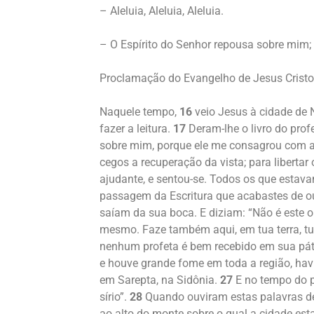
– Aleluia, Aleluia, Aleluia.
– O Espírito do Senhor repousa sobre mim;
Proclamação do Evangelho de Jesus Crist
Naquele tempo,
16
veio Jesus à cidade de 
fazer a leitura.
17
Deram-lhe o livro do prof
sobre mim, porque ele me consagrou com a 
cegos a recuperação da vista; para libertar
ajudante, e sentou-se. Todos os que estav
passagem da Escritura que acabastes de ou
saíam da sua boca. E diziam: “Não é este o
mesmo. Faze também aqui, em tua terra, t
nenhum profeta é bem recebido em sua pát
e houve grande fome em toda a região, hav
em Sarepta, na Sidônia.
27
E no tempo do p
sírio”.
28
Quando ouviram estas palavras de
ao alto do monte sobre o qual a cidade esta