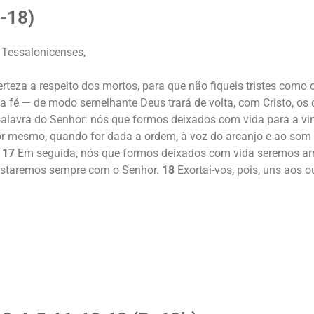
-18)
 Tessalonicenses,
rteza a respeito dos mortos, para que não fiqueis tristes como
a fé — de modo semelhante Deus trará de volta, com Cristo, os
palavra do Senhor: nós que formos deixados com vida para a 
r mesmo, quando for dada a ordem, à voz do arcanjo e ao som 
.
17
Em seguida, nós que formos deixados com vida seremos arr
 estaremos sempre com o Senhor.
18
Exortai-vos, pois, uns aos o