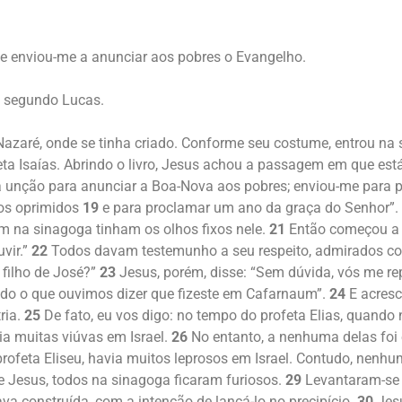
 e enviou-me a anunciar aos pobres o Evangelho.
o segundo Lucas.
Nazaré, onde se tinha criado. Conforme seu costume, entrou na 
eta Isaías. Abrindo o livro, Jesus achou a passagem em que está
unção para anunciar a Boa-Nova aos pobres; enviou-me para pr
 os oprimidos
19
e para proclamar um ano da graça do Senhor”.
am na sinagoga tinham os olhos fixos nele.
21
Então começou a d
vir.”
22
Todos davam testemunho a seu respeito, admirados co
 filho de José?”
23
Jesus, porém, disse: “Sem dúvida, vós me repe
udo o que ouvimos dizer que fizeste em Cafarnaum”.
24
E acresc
ria.
25
De fato, eu vos digo: no tempo do profeta Elias, quando
ia muitas viúvas em Israel.
26
No entanto, a nenhuma delas foi 
rofeta Eliseu, havia muitos leprosos em Israel. Contudo, nenh
 Jesus, todos na sinagoga ficaram furiosos.
29
Levantaram-se 
va construída, com a intenção de lançá-lo no precipício.
30
Jesu