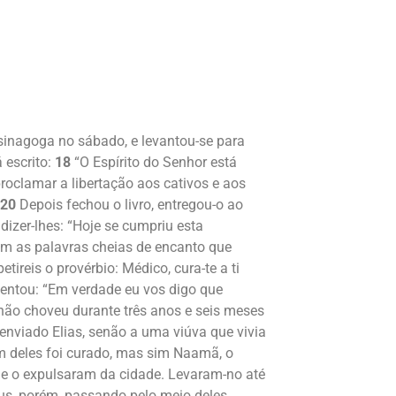
sinagoga no sábado, e levantou-se para
 escrito:
18
“O Espírito do Senhor está
oclamar a libertação aos cativos e aos
20
Depois fechou o livro, entregou-o ao
izer-lhes: “Hoje se cumpriu esta
m as palavras cheias de encanto que
tireis o provérbio: Médico, cura-te a ti
entou: “Em verdade eu vos digo que
 não choveu durante três anos e seis meses
enviado Elias, senão a uma viúva que vivia
um deles foi curado, mas sim Naamã, o
e o expulsaram da cidade. Levaram-no até
s, porém, passando pelo meio deles,