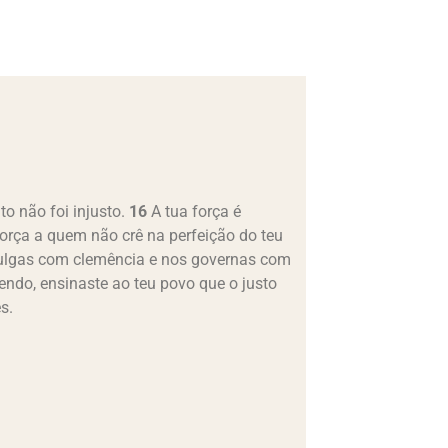
o não foi injusto.
16
A tua força é
orça a quem não crê na perfeição do teu
julgas com clemência e nos governas com
ndo, ensinaste ao teu povo que o justo
s.