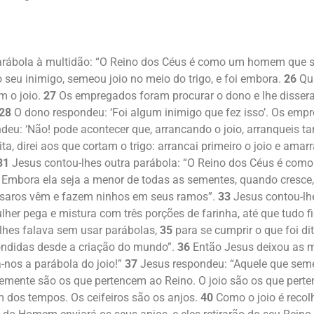
arábola à multidão: “O Reino dos Céus é como um homem que
seu inimigo, semeou joio no meio do trigo, e foi embora.
26
Qua
m o joio.
27
Os empregados foram procurar o dono e lhe disser
28
O dono respondeu: ‘Foi algum inimigo que fez isso’. Os emp
eu: ‘Não! pode acontecer que, arrancando o joio, arranqueis t
ita, direi aos que cortam o trigo: arrancai primeiro o joio e ama
31
Jesus contou-lhes outra parábola: “O Reino dos Céus é co
Embora ela seja a menor de todas as sementes, quando cresce, 
ssaros vêm e fazem ninhos em seus ramos”.
33
Jesus contou-lh
er pega e mistura com três porções de farinha, até que tudo f
lhes falava sem usar parábolas,
35
para se cumprir o que foi dit
ondidas desde a criação do mundo”.
36
Então Jesus deixou as mu
-nos a parábola do joio!”
37
Jesus respondeu: “Aquele que seme
mente são os que pertencem ao Reino. O joio são os que pert
im dos tempos. Os ceifeiros são os anjos.
40
Como o joio é reco