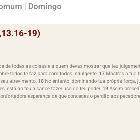
Comum | Domingo
2,13.16-19)
ide de todas as coisas e a quem devas mostrar que teu julgament
 sobre todos te faz para com todos indulgente.
17
Mostras a tua f
 seu atrevimento.
18
No entanto, dominando tua própria força, 
s, está ao teu alcance fazer uso do teu poder.
19
Assim procede
a confortadora esperança de que concedes o perdão aos pecadore