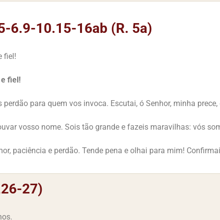
5-6.9-10.15-16ab (R. 5a)
fiel!
 fiel!
s perdão para quem vos invoca. Escutai, ó Senhor, minha prece
louvar vosso nome. Sois tão grande e fazeis maravilhas: vós so
amor, paciência e perdão. Tende pena e olhai para mim! Confirma
,26-27)
nos.