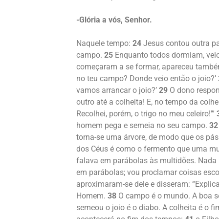
-Glória a vós, Senhor.
Naquele tempo:
24
Jesus contou outra p
campo.
25
Enquanto todos dormiam, veio 
começaram a se formar, apareceu també
no teu campo? Donde veio então o joio?’
vamos arrancar o joio?’
29
O dono respond
outro até a colheita! E, no tempo da colhe
Recolhei, porém, o trigo no meu celeiro!'”
homem pega e semeia no seu campo.
32
torna-se uma árvore, de modo que os pá
dos Céus é como o fermento que uma mulh
falava em parábolas às multidões. Nada 
em parábolas; vou proclamar coisas esc
aproximaram-se dele e disseram: “Explica
Homem.
38
O campo é o mundo. A boa se
semeou o joio é o diabo. A colheita é o f