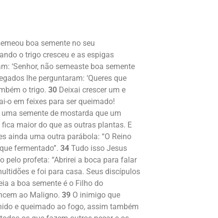
 semeou boa semente no seu
ndo o trigo cresceu e as espigas
am: ‘Senhor, não semeaste boa semente
regados lhe perguntaram: ‘Queres que
ambém o trigo.
30
Deixai crescer um e
rrai-o em feixes para ser queimado!
mo uma semente de mostarda que um
fica maior do que as outras plantas. E
es ainda uma outra parábola: “O Reino
ique fermentado”.
34
Tudo isso Jesus
o pelo profeta: “Abrirei a boca para falar
ltidões e foi para casa. Seus discípulos
ia a boa semente é o Filho do
encem ao Maligno.
39
O inimigo que
lhido e queimado ao fogo, assim também