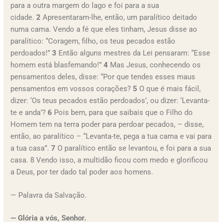
para a outra margem do lago e foi para a sua
cidade.
2
Apresentaram-lhe, então, um paralítico deitado
numa cama. Vendo a fé que eles tinham, Jesus disse ao
paralítico: “Coragem, filho, os teus pecados estão
perdoados!”
3
Então alguns mestres da Lei pensaram: “Esse
homem está blasfemando!”
4
Mas Jesus, conhecendo os
pensamentos deles, disse: “Por que tendes esses maus
pensamentos em vossos corações?
5
O que é mais fácil,
dizer: ‘Os teus pecados estão perdoados’, ou dizer: ‘Levanta-
te e anda’?
6
Pois bem, para que saibais que o Filho do
Homem tem na terra poder para perdoar pecados, – disse,
então, ao paralítico – “Levanta-te, pega a tua cama e vai para
a tua casa”.
7
O paralítico então se levantou, e foi para a sua
casa. 8 Vendo isso, a multidão ficou com medo e glorificou
a Deus, por ter dado tal poder aos homens.
— Palavra da Salvação.
— Glória a vós, Senhor.