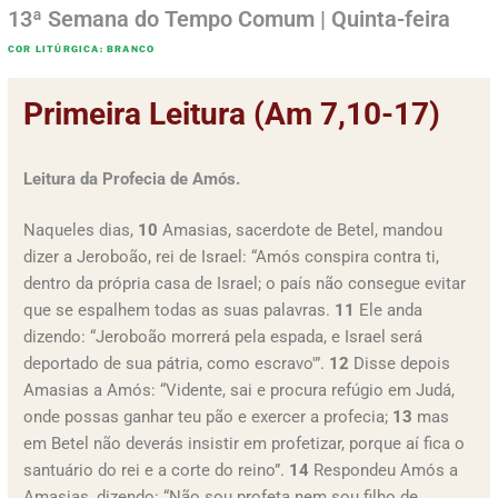
13ª Semana do Tempo Comum | Quinta-feira
COR LITÚRGICA: BRANCO
Primeira Leitura (Am 7,10-17)
Leitura da Profecia de Amós.
Naqueles dias,
10
Amasias, sacerdote de Betel, mandou
dizer a Jeroboão, rei de Israel: “Amós conspira contra ti,
dentro da própria casa de Israel; o país não consegue evitar
que se espalhem todas as suas palavras.
11
Ele anda
dizendo: “Jeroboão morrerá pela espada, e Israel será
deportado de sua pátria, como escravo'”.
12
Disse depois
Amasias a Amós: “Vidente, sai e procura refúgio em Judá,
onde possas ganhar teu pão e exercer a profecia;
13
mas
em Betel não deverás insistir em profetizar, porque aí fica o
santuário do rei e a corte do reino”.
14
Respondeu Amós a
Amasias, dizendo: “Não sou profeta nem sou filho de