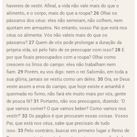
havereis de vestir. Afinal, a vida não vale mais do que o
alimento, e o corpo, mais do que a roupa?
26
Olhai os
pássaros dos céus: eles não semeiam, não colhem, nem
ajuntam em armazéns. No entanto, vosso Pai que está nos
céus os alimenta. Vós não valeis mais do que os
pássaros?
27
Quem de vós pode prolongar a duração da
própria vida, só pelo fato de se preocupar com isso?
28
E
por que ficais preocupados com a roupa? Olhai como
crescem os lírios do campo: eles não trabalham nem
fiam.
29
Porém, eu vos digo: nem o rei Salomão, em toda a
sua glória, jamais se vestiu como um deles.
30
Ora, se Deus
veste assim a erva do campo, que hoje existe e amanhã é
queimada no forno, não fará ele muito mais por vós, gente
de pouca fé?
31
Portanto, não vos preocupeis, dizendo: ‘O
que vamos comer? O que vamos beber? Como vamos nos
vestir?’
32
Os pagãos é que procuram essas coisas. Vosso
Pai, que está nos céus, sabe que precisais de tudo
isso.
33
Pelo contrário, buscai em primeiro lugar o Reino de