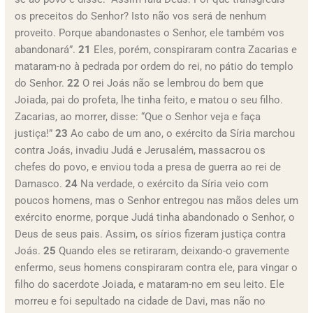
os preceitos do Senhor? Isto não vos será de nenhum
proveito. Porque abandonastes o Senhor, ele também vos
abandonará”.
21
Eles, porém, conspiraram contra Zacarias e
mataram-no à pedrada por ordem do rei, no pátio do templo
do Senhor.
22
O rei Joás não se lembrou do bem que
Joiada, pai do profeta, lhe tinha feito, e matou o seu filho.
Zacarias, ao morrer, disse: “Que o Senhor veja e faça
justiça!”
23
Ao cabo de um ano, o exército da Síria marchou
contra Joás, invadiu Judá e Jerusalém, massacrou os
chefes do povo, e enviou toda a presa de guerra ao rei de
Damasco.
24
Na verdade, o exército da Síria veio com
poucos homens, mas o Senhor entregou nas mãos deles um
exército enorme, porque Judá tinha abandonado o Senhor, o
Deus de seus pais. Assim, os sírios fizeram justiça contra
Joás.
25
Quando eles se retiraram, deixando-o gravemente
enfermo, seus homens conspiraram contra ele, para vingar o
filho do sacerdote Joiada, e mataram-no em seu leito. Ele
morreu e foi sepultado na cidade de Davi, mas não no