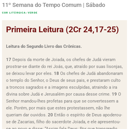
11º Semana do Tempo Comum | Sábado
COR LITÚRGICA: VERDE
Primeira Leitura (2Cr 24,17-25)
Leitura do Segundo Livro das Crônicas.
17
Depois da morte de Joiada, os chefes de Judá vieram
prostrar-se diante do rei Joás, que, atraído por suas lisonjas,
se deixou levar por eles.
18
Os chefes de Judá abandonaram
o templo do Senhor, o Deus de seus pais, e prestaram culto
a troncos sagrados e a imagens esculpidas, atraindo a ira
divina sobre Judá e Jerusalém por causa desse crime.
19
O
Senhor mandou-lhes profetas para que se convertessem a
ele. Porém, por mais que estes protestassem, não lhe
queriam dar ouvidos.
20
Então o espírito de Deus apoderou-
se de Zacarias, filho do sacerdote Joiada, e ele apresentou-
se ao povo e disse: “Assim fala Deus: Por que transgredis