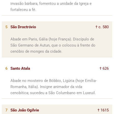
invasão bárbara, fomentou a unidade da Igreja e
fortaleceu a fé.
5
São Droctróvio
† c. 580
Abade em Paris, Gália (hoje França). Discípulo de
São Germano de Autun, que o colocou à frente do
cenóbio de monges da cidade.
6
Santo Atala
† 626
Abade no mosteiro de Bóbbio, Ligúria (hoje Emília-
Romanha, Itália). Insigne animador da vida
cenobítica; sucedeu a São Columbano em Luxeuil.
7
São João Ogilvie
† 1615